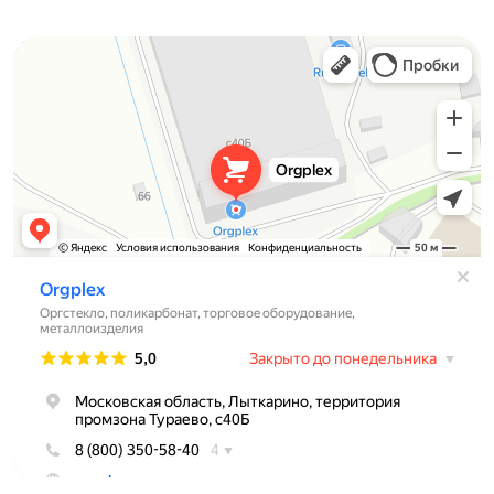
Orgplex
Оргстекло, поликарбонат в Лыткарине
Торговое оборудование в Лыткарине