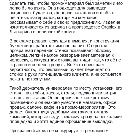
сделать так, чтобы промо-материал был заметен и его
легко было взять. Она подходит для выкладки
акционных буклетов, флаеров, каталогов и любых
печатных материалов, которыми компания
рассказывает о себе и своих предложениях. Изделие
изготавливается из акрила на производстве Orgplex в
Лыткарино с полировкой кромок.
В рекламе решают секунды внимания, и конструкция
буклетницы работает именно на них. Открытая
прозрачная передняя стенка показывает обложку
целиком, лёгкий наклон разворачивает материал к
человеку, а аккуратная стопка выглядит так, что её не
страшно и не лень тронуть. Всё это повышает
вероятность, что рекламный буклет перейдёт со
стойки в руки потенциального клиента, а не останется
лежать нетронутым.
Такой держатель универсален по месту установки: его
ставят на стойки, кассы, столы, подоконники витрин,
стенды выставок. Он не привязан к конкретному
помещению и одинаково уместен в магазине, офисе
продаж, салоне, кафе и на промо-мероприятии. Это
делает буклетницу удобным инструментом для
компаний, которые ведут рекламу сразу на нескольких
площадках и хотят единое оформление выкладки.
Прозрачный акрил не конкурирует с рекламным