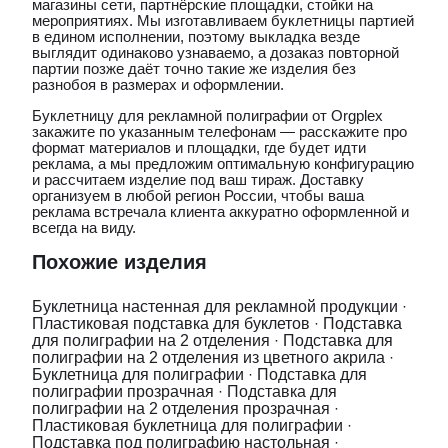
магазины сети, партнёрские площадки, стойки на
мероприятиях. Мы изготавливаем буклетницы партией
в едином исполнении, поэтому выкладка везде
выглядит одинаково узнаваемо, а дозаказ повторной
партии позже даёт точно такие же изделия без
разнобоя в размерах и оформлении.
Буклетницу для рекламной полиграфии от Orgplex
закажите по указанным телефонам — расскажите про
формат материалов и площадки, где будет идти
реклама, а мы предложим оптимальную конфигурацию
и рассчитаем изделие под ваш тираж. Доставку
организуем в любой регион России, чтобы ваша
реклама встречала клиента аккуратно оформленной и
всегда на виду.
Похожие изделия
Буклетница настенная для рекламной продукции
·
Пластиковая подставка для буклетов
·
Подставка
для полиграфии на 2 отделения
·
Подставка для
полиграфии на 2 отделения из цветного акрила
·
Буклетница для полиграфии
·
Подставка для
полиграфии прозрачная
·
Подставка для
полиграфии на 2 отделения прозрачная
·
Пластиковая буклетница для полиграфии
·
Подставка под полиграфию настольная
·