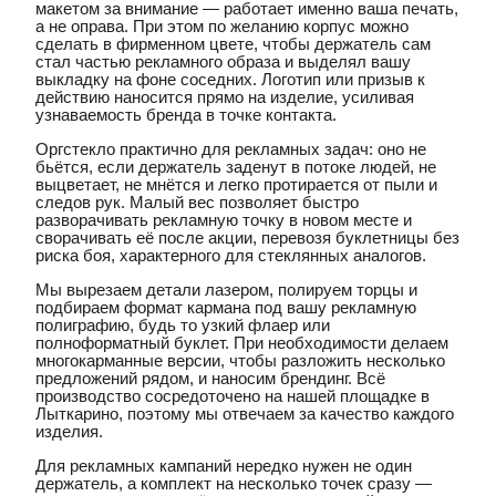
макетом за внимание — работает именно ваша печать,
а не оправа. При этом по желанию корпус можно
сделать в фирменном цвете, чтобы держатель сам
стал частью рекламного образа и выделял вашу
выкладку на фоне соседних. Логотип или призыв к
действию наносится прямо на изделие, усиливая
узнаваемость бренда в точке контакта.
Оргстекло практично для рекламных задач: оно не
бьётся, если держатель заденут в потоке людей, не
выцветает, не мнётся и легко протирается от пыли и
следов рук. Малый вес позволяет быстро
разворачивать рекламную точку в новом месте и
сворачивать её после акции, перевозя буклетницы без
риска боя, характерного для стеклянных аналогов.
Мы вырезаем детали лазером, полируем торцы и
подбираем формат кармана под вашу рекламную
полиграфию, будь то узкий флаер или
полноформатный буклет. При необходимости делаем
многокарманные версии, чтобы разложить несколько
предложений рядом, и наносим брендинг. Всё
производство сосредоточено на нашей площадке в
Лыткарино, поэтому мы отвечаем за качество каждого
изделия.
Для рекламных кампаний нередко нужен не один
держатель, а комплект на несколько точек сразу —