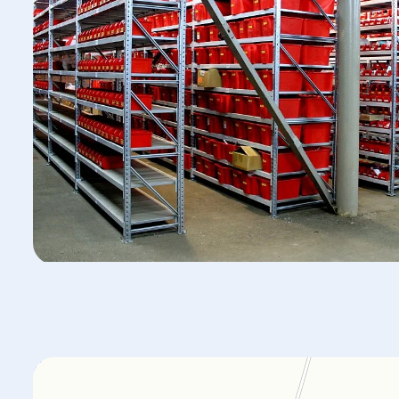
Orgplex
Оргстекло, поликарбонат в Лыткарине
Торговое оборудование в Лыткарине