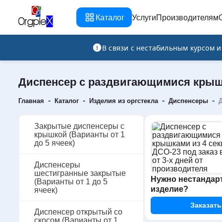
Каталог
Услуги
Производителям
Рекламно-производственная компания
В связи с нестабильным курсом 
Диспенсер с раздвигающимися крышк
-
-
-
-
Главная
Каталог
Изделия из оргстекла
Диспенсеры
Закрытые диспенсеры с
крышкой (Варианты от 1
до 5 ячеек)
Диспенсеры
шестигранные закрытые
Нужно нестандар
(Варианты от 1 до 5
изделие?
ячеек)
Заказать
Диспенсер открытый со
скосом (Варианты от 1