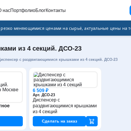
О нас
Портфолио
Блог
Контакты
и резко меняющимися ценами на сырьё, актуальные цены на т
ами из 4 секций. ДСО-23
Диспенсер с раздвигающимися крышками из 4 секций. ДСО-23
6 509 ₽
Арт. ДСО-23
Диспенсер с
тное
раздвигающимися крышками
из 4 секций
Сделать
на заказ