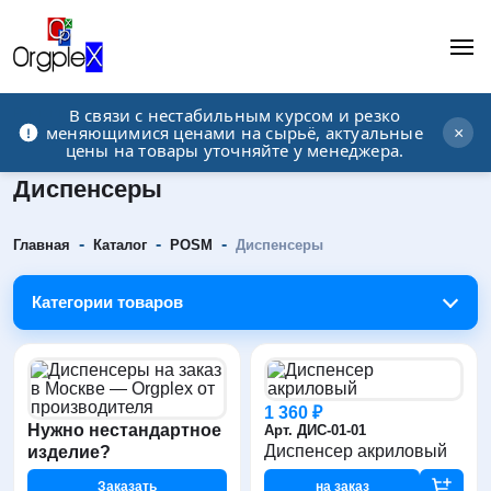
В связи с нестабильным курсом и резко
Рекламно-производственная компания
меняющимися ценами на сырьё, актуальные
×
цены на товары уточняйте у менеджера.
Диспенсеры
-
-
-
Главная
Каталог
POSM
Диспенсеры
Категории товаров
1 360 ₽
Нужно нестандартное
Арт. ДИС-01-01
Диспенсер акриловый
изделие?
Заказать
на заказ