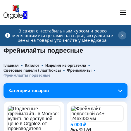
В связи с нестабильным курсом и резко
Рекламно-производственная компания
меняющимися ценами на сырьё, актуальные
×
цены на товары уточняйте у менеджера.
Фреймлайты подвесные
-
-
-
Главная
Каталог
Изделия из оргстекла
-
-
Световые панели / лайтбоксы
Фреймлайты
Фреймлайты подвесные
Категории товаров
5 000 ₽
Арт. ФП А4