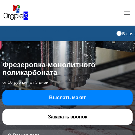
Рекламно-производственная компания
В свя
Фрезеровка монолитного
поликарбоната
от 10 руб м/п от 3 дней
Выслать макет
Заказать звонок