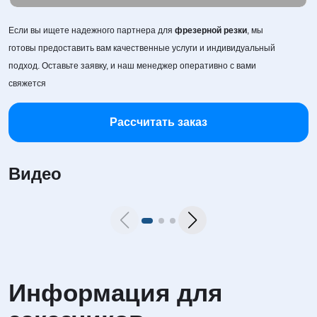
30,0
45,0
Если вы ищете надежного партнера для
фрезерной резки
, мы
готовы предоставить вам качественные услуги и индивидуальный
23,0
35,0
подход. Оставьте заявку, и наш менеджер оперативно с вами
свяжется
20,0
28,0
Рассчитать заказ
24,0
Видео
Информация для