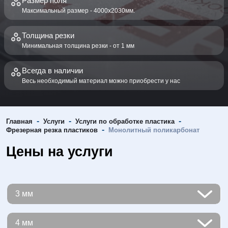
Размер поля
Максимальный размер - 4000х2030мм.
Толщина резки
Минимальная толщина резки - от 1 мм
Всегда в наличии
Весь необходимый материал можно приобрести у нас
-
-
-
Главная
Услуги
Услуги по обработке пластика
-
Фрезерная резка пластиков
Монолитный поликарбонат
Цены на услуги
3 мм
40,0
4 мм