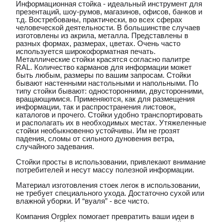
Информационная стойка - идеальный инструмент для
презентаций, шоу-румов, магазинов, офисов, банков и
т.д. Востребованы, практически, во всех сферах
человеческой деятельности. В большинстве случаев
изготовлены из акрила, металла. Представлены в
разных формах, размерах, цветах. Очень часто
используется широкоформатная печать.
Металлические стойки красятся согласно палитре
RAL. Количество карманов для информации может
быть любым, размеры по вашим запросам. Стойки
бывают настенными настольными и напольными. По
типу стойки бывают: односторонними, двусторонними,
вращающимися. Применяются, как для размещения
информации, так и распространения листовок,
каталогов и прочего. Стойки удобно транспортировать
и располагать их в необходимых местах. Утяжеленные
стойки необыкновенно устойчивы. Им не грозят
падения, сломы от сильного дуновения ветра,
случайного задевания.
Стойки просты в использовании, привлекают внимание
потребителей и несут массу полезной информации.
Материал изготовления стоек легок в использовании,
не требует специального ухода. Достаточно сухой или
влажной уборки. И “вуаля” - все чисто.
Компания Orgplex помогает превратить ваши идеи в