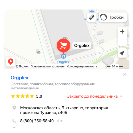
Orgplex
Оргстекло, поликарбонат в Лыткарине
Торговое оборудование в Лыткарине