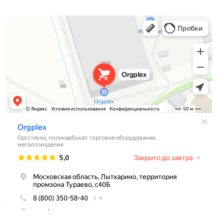
Orgplex
Оргстекло, поликарбонат в Лыткарине
Торговое оборудование в Лыткарине