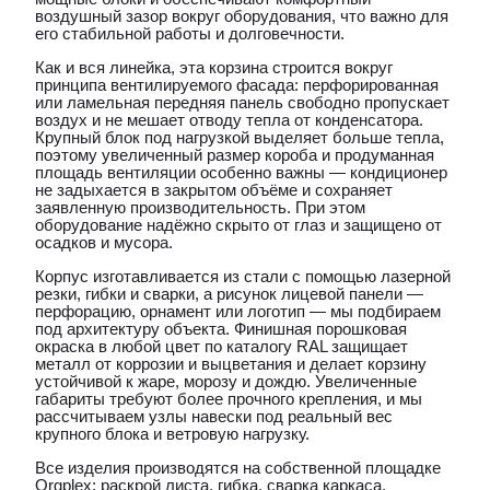
воздушный зазор вокруг оборудования, что важно для
его стабильной работы и долговечности.
Как и вся линейка, эта корзина строится вокруг
принципа вентилируемого фасада: перфорированная
или ламельная передняя панель свободно пропускает
воздух и не мешает отводу тепла от конденсатора.
Крупный блок под нагрузкой выделяет больше тепла,
поэтому увеличенный размер короба и продуманная
площадь вентиляции особенно важны — кондиционер
не задыхается в закрытом объёме и сохраняет
заявленную производительность. При этом
оборудование надёжно скрыто от глаз и защищено от
осадков и мусора.
Корпус изготавливается из стали с помощью лазерной
резки, гибки и сварки, а рисунок лицевой панели —
перфорацию, орнамент или логотип — мы подбираем
под архитектуру объекта. Финишная порошковая
окраска в любой цвет по каталогу RAL защищает
металл от коррозии и выцветания и делает корзину
устойчивой к жаре, морозу и дождю. Увеличенные
габариты требуют более прочного крепления, и мы
рассчитываем узлы навески под реальный вес
крупного блока и ветровую нагрузку.
Все изделия производятся на собственной площадке
Orgplex: раскрой листа, гибка, сварка каркаса,