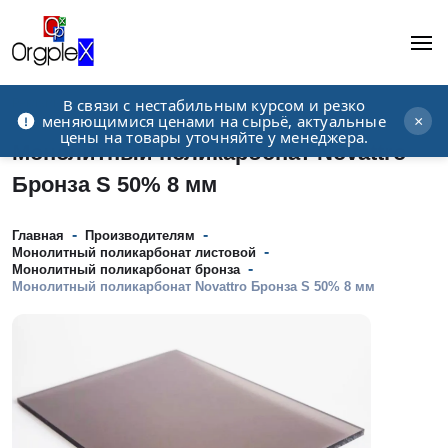
В связи с нестабильным курсом и резко
Рекламно-производственная компания
меняющимися ценами на сырьё, актуальные
×
цены на товары уточняйте у менеджера.
Монолитный поликарбонат Novattro
Бронза S 50% 8 мм
-
-
Главная
Производителям
-
Монолитный поликарбонат листовой
-
Монолитный поликарбонат бронза
Монолитный поликарбонат Novattro Бронза S 50% 8 мм