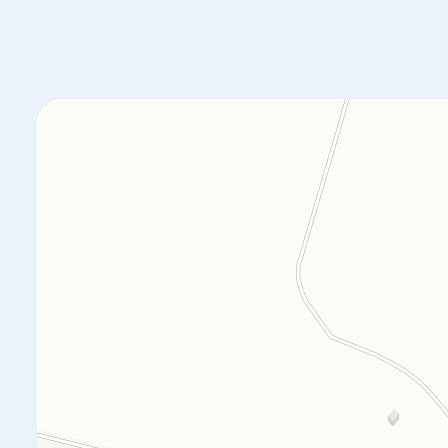
Orgplex
Оргстекло, поликарбонат в Лыткарине
Торговое оборудование в Лыткарине