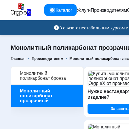
Каталог
Услуги
Производителям
Рекламно-производственная компания
В связи с нестабильным курсом 
Монолитный поликарбонат прозрач
-
-
Главная
Производителям
Монолитный поликарбонат лис
Монолитный
поликарбонат бронза
Монолитный
Нужно нестандар
поликарбонат
изделие?
прозрачный
Заказать