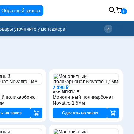
Обратный звонок
0
info@orgplex.com
+7 (495) 021-63-96
овары уточняйте у менеджера.
×
2 496 ₽
Арт. МПКП-1.5
й поликарбонат
Монолитный поликарбонат
мм
Novattro 1,5мм
ть
на заказ
Сделать
на заказ