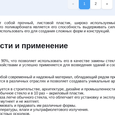
«
1
2
»
т собой прочный, листовой пластик, широко используемы
о поликарбоната является его способность выдерживать сил
использовать его для создания сложных форм и конструкций.
сти и применение
0%, что позволяет использовать его в качестве замены стеклу
ойствами и успешно применяется для возведения зданий и со
обой современный и надежный материал, обладающий рядом пр
ся в различных отраслях и позволяет создавать уникальные а
тся в строительстве, архитектуре, дизайне и промышленности.
бычное стекло и в 10 раз – акриловый пластик.
за легче обычного стекла, что облегчает его установку и экспл
 мутнеет и не желтеет.
ормовать и придавать им различные формы.
пературы, влаги и ультрафиолетового излучения.
острых осколков.