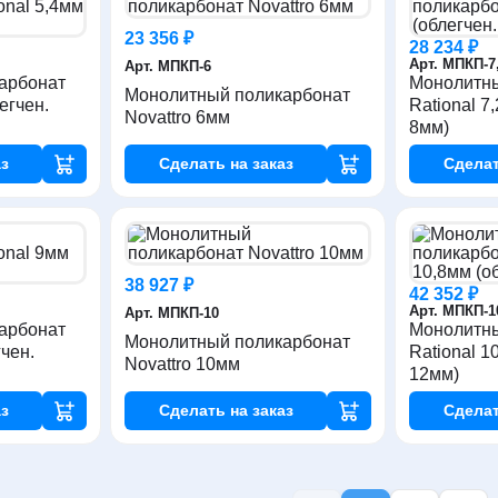
23 356 ₽
28 234 ₽
Арт. МПКП-7
Арт. МПКП-6
арбонат
Монолитны
Монолитный поликарбонат
егчен.
Rational 7
Novattro 6мм
8мм)
з
Сделать
на заказ
Сдела
38 927 ₽
42 352 ₽
Арт. МПКП-1
Арт. МПКП-10
арбонат
Монолитны
Монолитный поликарбонат
гчен.
Rational 1
Novattro 10мм
12мм)
з
Сделать
на заказ
Сдела