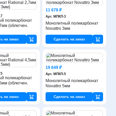
11 678 ₽
,7
Арт. МПКП-3
й поликарбонат
Монолитный поликарбонат
,7мм (облегчен.
Novattro 3мм
ть
на заказ
Сделать
на заказ
19 649 ₽
,5
Арт. МПКП-5
й поликарбонат
Монолитный поликарбонат
,5мм (облегчен.
Novattro 5мм
ть
на заказ
Сделать
на заказ