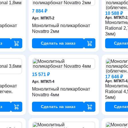
7 884 ₽
10 588 ₽
Арт. МПКП-2
Арт. МПКП-2
Монолитны
арбонат
Монолитный поликарбонат
Rational 2
Novattro 2мм
3мм)
з
Сделать
на заказ
Сдела
15 571 ₽
17 646 ₽
Арт. МПКП-4
Арт. МПКП-4
арбонат
Монолитны
Монолитный поликарбонат
егчен.
Rational 4
Novattro 4мм
5мм)
з
Сделать
на заказ
Сдела