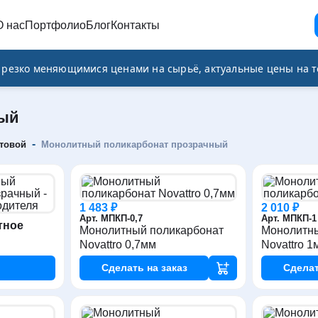
О нас
Портфолио
Блог
Контакты
и резко меняющимися ценами на сырьё, актуальные цены на т
ный
-
товой
Монолитный поликарбонат прозрачный
1 483 ₽
2 010 ₽
Арт. МПКП-0,7
Арт. МПКП-1
тное
Монолитный поликарбонат
Монолитны
Novattro 0,7мм
Novattro 1
Сделать
на заказ
Сдела