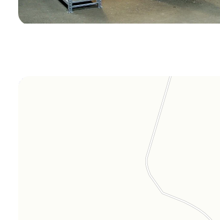
Orgplex
Оргстекло, поликарбонат в Лыткарине
Торговое оборудование в Лыткарине