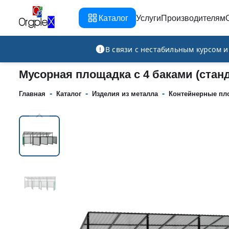
Каталог
Услуги
Производителям
Рекламно-производственная компания
В связи с нестабильным курсом 
Мусорная площадка с 4 баками (стан
-
-
-
Главная
Каталог
Изделия из металла
Контейнерные пл