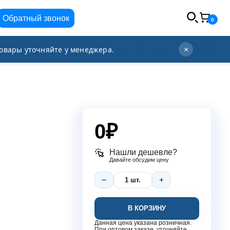
Обратный звонок
0
info@orgplex.com
+7 (495) 021-63-96
овары уточняйте у менеджера.
×
0
₽
Нашли дешевле?
Давайте обсудим цену
В КОРЗИНУ
Данная цена указана розничная.
При оптовом заказе, уточняйте