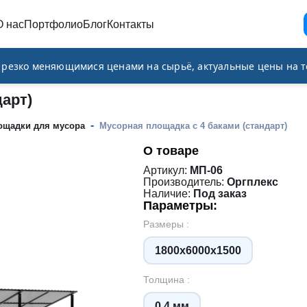
О нас
Портфолио
Блог
Контакты
и резко меняющимися ценами на сырьё, актуальные цены на т
дарт)
-
ощадки для мусора
Мусорная площадка с 4 баками (стандарт)
О товаре
Артикул:
МП-06
Производитель:
Оргплекс
Наличие:
Под заказ
Параметры:
Размеры :
1800х6000х1500
Толщина :
0,4 мм