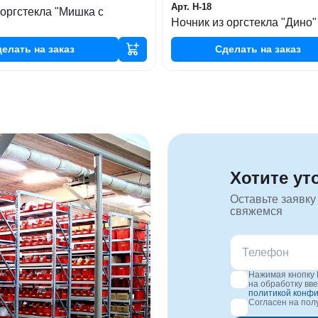
Арт. Н-18
 оргстекла "Мишка с
Ночник из оргстекла "Дино"
делать
на заказ
Сделать
на заказ
Хотите ут
Оставьте заявку
свяжемся
Нажимая кнопку 
на обработку вв
политикой конф
Согласен на по