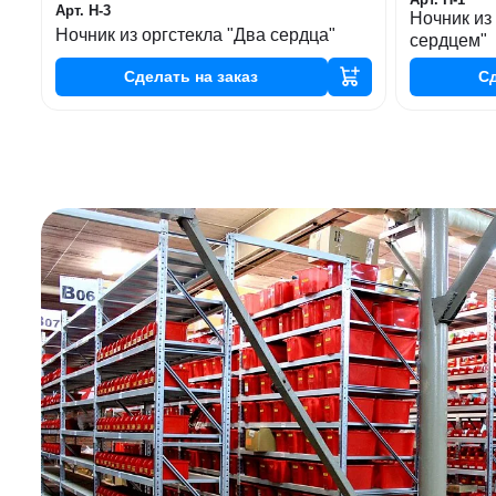
Арт. Н-3
Ночник из
Ночник из оргстекла "Два сердца"
сердцем"
Сделать
на заказ
С