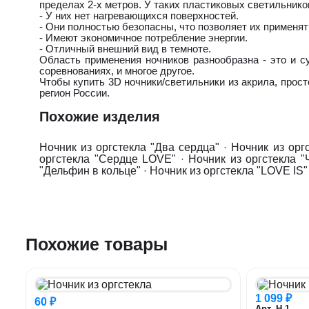
пределах 2-х метров. У таких пластиковых светильнико
- У них нет нагревающихся поверхностей.
- Они полностью безопасны, что позволяет их применят
- Имеют экономичное потребление энергии.
- Отличный внешний вид в темноте.
Область применения ночников разнообразна - это и с
соревнованиях, и многое другое.
Чтобы купить 3D ночники/светильники из акрила, про
регион России.
Похожие изделия
Ночник из оргстекла "Два сердца"
·
Ночник из орг
оргстекла "Сердце LOVE"
·
Ночник из оргстекла "
"Дельфин в кольце"
·
Ночник из оргстекла "LOVE IS"
Похожие товары
1 099 ₽
60 ₽
Арт. Н-1