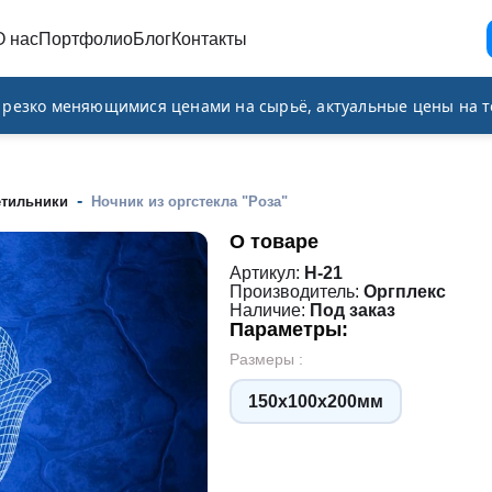
О нас
Портфолио
Блог
Контакты
и резко меняющимися ценами на сырьё, актуальные цены на т
-
етильники
Ночник из оргстекла "Роза"
О товаре
Артикул:
Н-21
Производитель:
Оргплекс
Наличие:
Под заказ
Параметры:
Размеры :
150х100х200мм