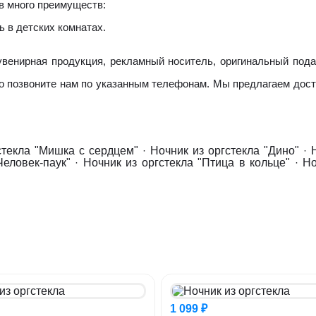
в много преимуществ:
ь в детских комнатах.
увенирная продукция, рекламный носитель, оригинальный подар
сто позвоните нам по указанным телефонам. Мы предлагаем дос
стекла "Мишка с сердцем"
·
Ночник из оргстекла "Дино"
·
Человек-паук"
·
Ночник из оргстекла "Птица в кольце"
·
Но
1 099 ₽