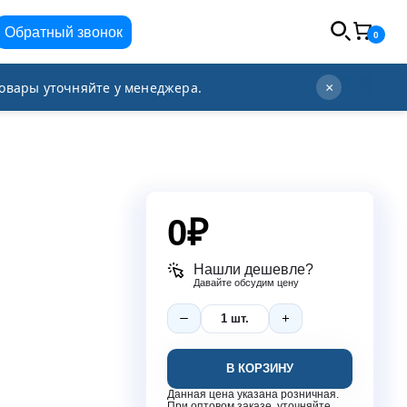
Обратный звонок
0
info@orgplex.com
+7 (495) 021-63-96
овары уточняйте у менеджера.
×
0
₽
Нашли дешевле?
Давайте обсудим цену
В КОРЗИНУ
Данная цена указана розничная.
При оптовом заказе, уточняйте