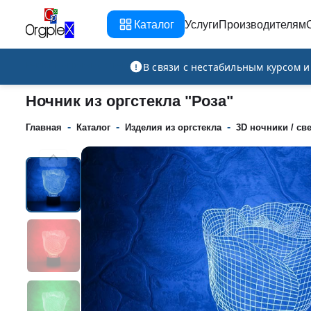
Каталог
Услуги
Производителям
Рекламно-производственная компания
В связи с нестабильным курсом 
Ночник из оргстекла "Роза"
-
-
-
Главная
Каталог
Изделия из оргстекла
3D ночники / св