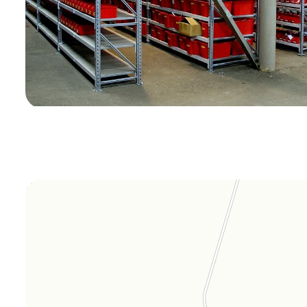
Orgplex
Оргстекло, поликарбонат в Лыткарине
Торговое оборудование в Лыткарине