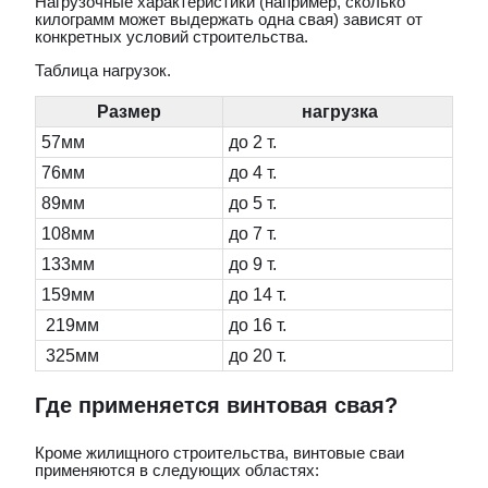
Нагрузочные характеристики (например, сколько
килограмм может выдержать одна свая) зависят от
конкретных условий строительства.
Таблица нагрузок.
Размер
нагрузка
57мм
до 2 т.
76мм
до 4 т.
89мм
до 5 т.
108мм
до 7 т.
133мм
до 9 т.
159мм
до 14 т.
219мм
до 16 т.
325мм
до 20 т.
Где применяется винтовая свая?
Кроме жилищного строительства, винтовые сваи
применяются в следующих областях: