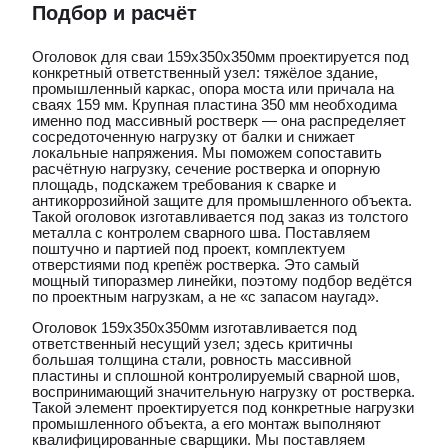
Подбор и расчёт
Оголовок для сваи 159x350x350мм проектируется под
конкретный ответственный узел: тяжёлое здание,
промышленный каркас, опора моста или причала на
сваях 159 мм. Крупная пластина 350 мм необходима
именно под массивный ростверк — она распределяет
сосредоточенную нагрузку от балки и снижает
локальные напряжения. Мы поможем сопоставить
расчётную нагрузку, сечение ростверка и опорную
площадь, подскажем требования к сварке и
антикоррозийной защите для промышленного объекта.
Такой оголовок изготавливается под заказ из толстого
металла с контролем сварного шва. Поставляем
поштучно и партией под проект, комплектуем
отверстиями под крепёж ростверка. Это самый
мощный типоразмер линейки, поэтому подбор ведётся
по проектным нагрузкам, а не «с запасом наугад».
Оголовок 159x350x350мм изготавливается под
ответственный несущий узел; здесь критичны
большая толщина стали, ровность массивной
пластины и сплошной контролируемый сварной шов,
воспринимающий значительную нагрузку от ростверка.
Такой элемент проектируется под конкретные нагрузки
промышленного объекта, а его монтаж выполняют
квалифицированные сварщики. Мы поставляем