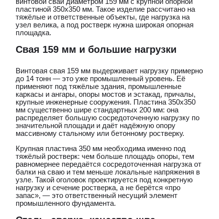
винтовой сваи диаметром 159 мм с крупной опорной
пластиной 350х350 мм. Такое изделие рассчитано на
тяжёлые и ответственные объекты, где нагрузка на
узел велика, а под ростверк нужна широкая опорная
площадка.
Свая 159 мм и большие нагрузки
Винтовая свая 159 мм выдерживает нагрузку примерно
до 14 тонн — это уже промышленный уровень. Её
применяют под тяжёлые здания, промышленные
каркасы и ангары, опоры мостов и эстакад, причалы,
крупные инженерные сооружения. Пластина 350х350
мм существенно шире стандартных 200 мм: она
распределяет большую сосредоточенную нагрузку по
значительной площади и даёт надёжную опору
массивному стальному или бетонному ростверку.
Крупная пластина 350 мм необходима именно под
тяжёлый ростверк: чем больше площадь опоры, тем
равномернее передаётся сосредоточенная нагрузка от
балки на сваю и тем меньше локальные напряжения в
узле. Такой оголовок проектируется под конкретную
нагрузку и сечение ростверка, а не берётся «про
запас», — это ответственный несущий элемент
промышленного фундамента.