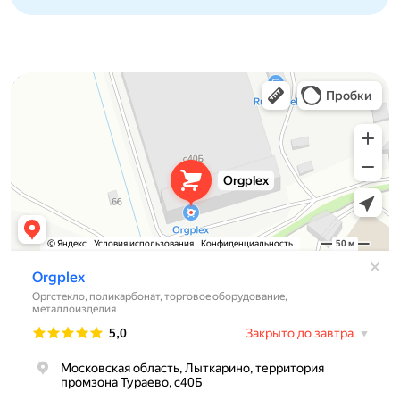
Orgplex
Оргстекло, поликарбонат в Лыткарине
Торговое оборудование в Лыткарине