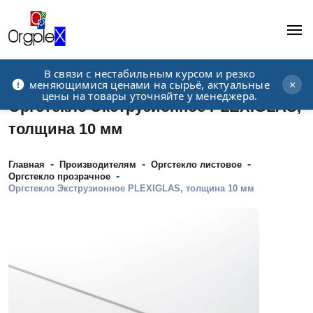
В связи с нестабильным курсом и резко
Рекламно-производственная компания
меняющимися ценами на сырьё, актуальные
×
цены на товары уточняйте у менеджера.
Оргстекло Экструзионное PLEXIGLAS,
толщина 10 мм
-
-
-
Главная
Производителям
Оргстекло листовое
-
Оргстекло прозрачное
Оргстекло Экструзионное PLEXIGLAS, толщина 10 мм