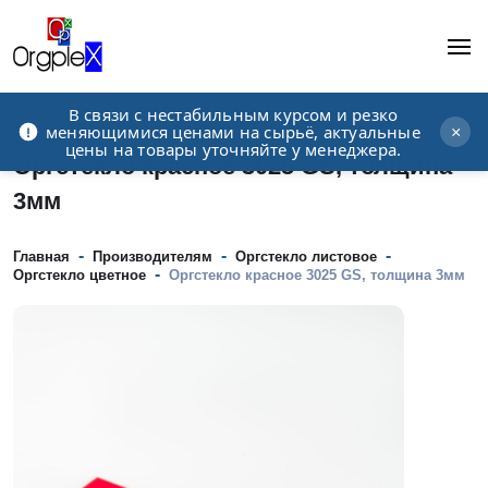
В связи с нестабильным курсом и резко
Рекламно-производственная компания
меняющимися ценами на сырьё, актуальные
×
цены на товары уточняйте у менеджера.
Оргстекло красное 3025 GS, толщина
3мм
-
-
-
Главная
Производителям
Оргстекло листовое
-
Оргстекло цветное
Оргстекло красное 3025 GS, толщина 3мм