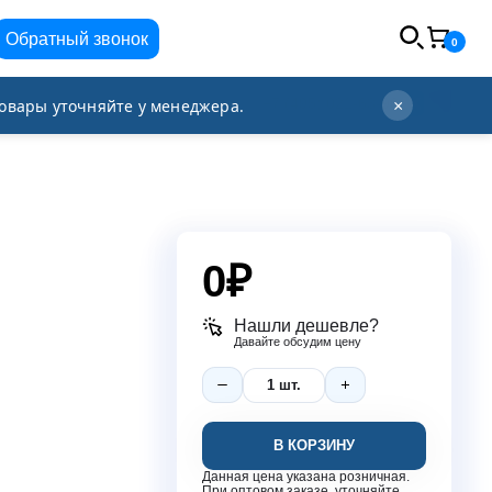
Обратный звонок
0
info@orgplex.com
+7 (495) 021-63-96
овары уточняйте у менеджера.
×
0
₽
Нашли дешевле?
Давайте обсудим цену
В КОРЗИНУ
Данная цена указана розничная.
При оптовом заказе, уточняйте