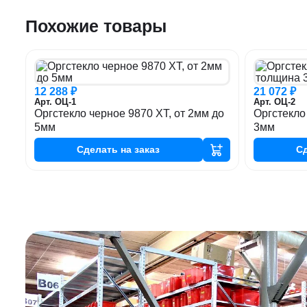
Похожие товары
12 288 ₽
21 072 ₽
Арт. ОЦ-1
Арт. ОЦ-2
Оргстекло черное 9870 XT, от 2мм до
Оргстекло
5мм
3мм
Сделать
на заказ
С