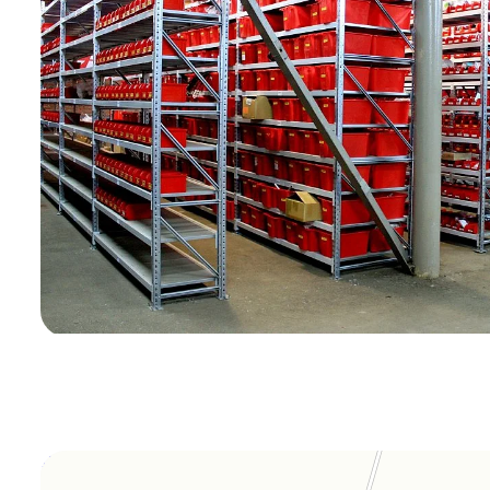
Orgplex
Оргстекло, поликарбонат в Лыткарине
Торговое оборудование в Лыткарине