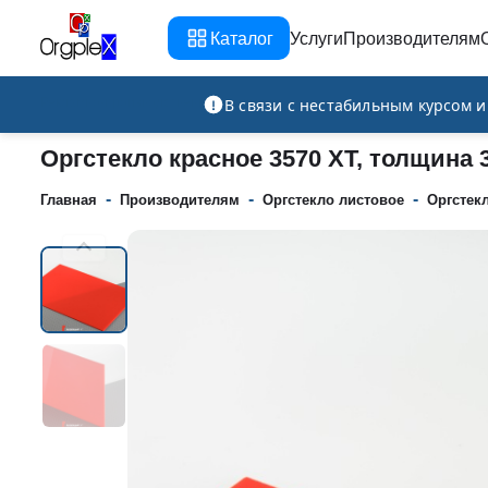
Каталог
Услуги
Производителям
Рекламно-производственная компания
В связи с нестабильным курсом 
Оргстекло красное 3570 XT, толщина
-
-
-
Главная
Производителям
Оргстекло листовое
Оргстек