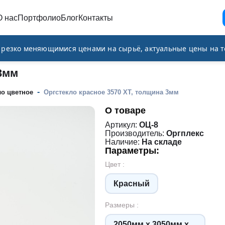
О нас
Портфолио
Блог
Контакты
и резко меняющимися ценами на сырьё, актуальные цены на т
 3мм
-
ло цветное
Оргстекло красное 3570 XT, толщина 3мм
О товаре
Артикул:
ОЦ-8
Производитель:
Оргплекс
Наличие:
На складе
Параметры:
Цвет :
Красный
Размеры :
2050мм х 3050мм х