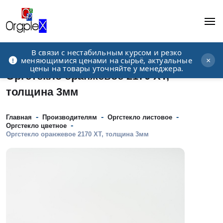
В связи с нестабильным курсом и резко
Рекламно-производственная компания
меняющимися ценами на сырьё, актуальные
×
цены на товары уточняйте у менеджера.
Оргстекло оранжевое 2170 XT,
толщина 3мм
-
-
-
Главная
Производителям
Оргстекло листовое
-
Оргстекло цветное
Оргстекло оранжевое 2170 XT, толщина 3мм