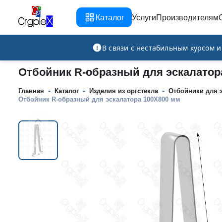
Каталог
Услуги
Производителям
Рекламно-производственная компания
В связи с нестабильным курсом 
Отбойник R-образный для эскалатор
-
-
-
Главная
Каталог
Изделия из оргстекла
Отбойники для 
Отбойник R-образный для эскалатора 100Х800 мм