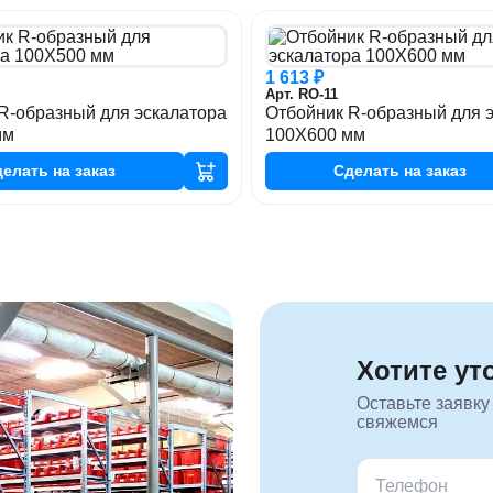
1 613 ₽
Арт. RO-11
R-образный для эскалатора
Отбойник R-образный для 
мм
100Х600 мм
делать
на заказ
Сделать
на заказ
Хотите ут
Оставьте заявку
свяжемся