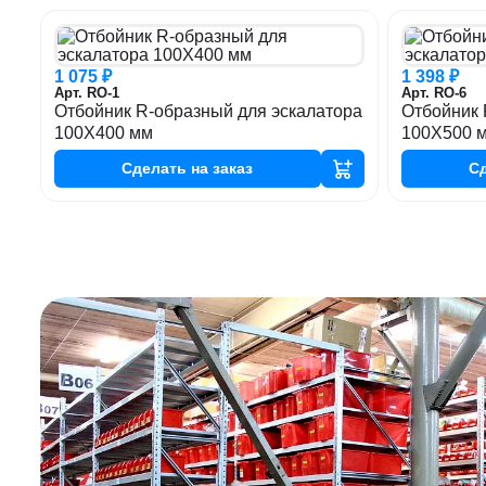
1 075 ₽
1 398 ₽
Арт. RO-1
Арт. RO-6
Отбойник R-образный для эскалатора
Отбойник 
100Х400 мм
100Х500 
Сделать
на заказ
С