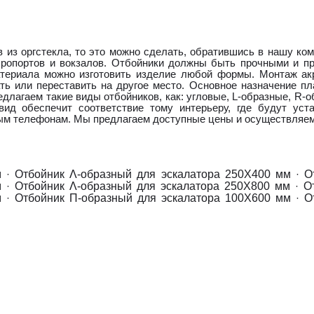
 из оргстекла, то это можно сделать, обратившись в нашу ко
 аэропортов и вокзалов. Отбойники должны быть прочными и 
материала можно изготовить изделие любой формы. Монтаж ак
ть или переставить на другое место. Основное назначение пл
длагаем такие виды отбойников, как: угловые, L-образные, R-о
ид обеспечит соответствие тому интерьеру, где будут уст
нным телефонам. Мы предлагаем доступные цены и осуществляем
м
·
Отбойник Λ-образный для эскалатора 250Х400 мм
·
О
м
·
Отбойник Λ-образный для эскалатора 250Х800 мм
·
О
м
·
Отбойник П-образный для эскалатора 100Х600 мм
·
О