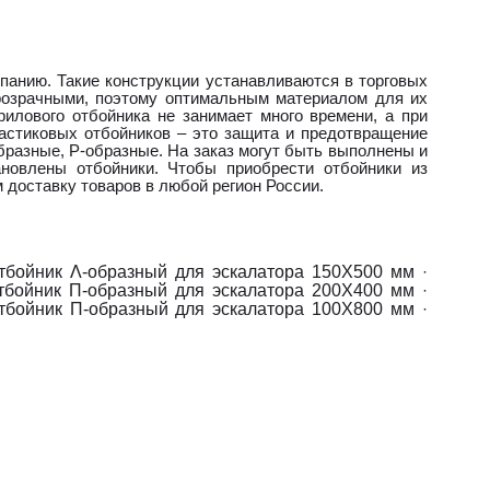
мпанию. Такие конструкции устанавливаются в торговых
прозрачными, поэтому оптимальным материалом для их
рилового отбойника не занимает много времени, а при
астиковых отбойников – это защита и предотвращение
бразные, P-образные. На заказ могут быть выполнены и
ановлены отбойники. Чтобы приобрести отбойники из
 доставку товаров в любой регион России.
тбойник Λ-образный для эскалатора 150Х500 мм
·
тбойник П-образный для эскалатора 200Х400 мм
·
тбойник П-образный для эскалатора 100Х800 мм
·