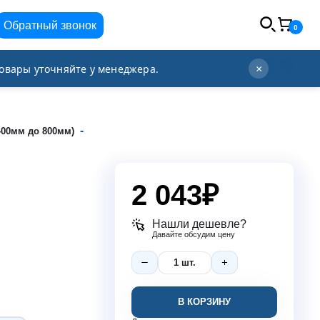
Обратный звонок
0
info@orgplex.com
+7 (495) 021-63-96
овары уточняйте у менеджера.
×
-
400мм до 800мм)
2 043
₽
Нашли дешевле?
Давайте обсудим цену
В КОРЗИНУ