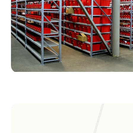
Orgplex
Оргстекло, поликарбонат в Лыткарине
Торговое оборудование в Лыткарине