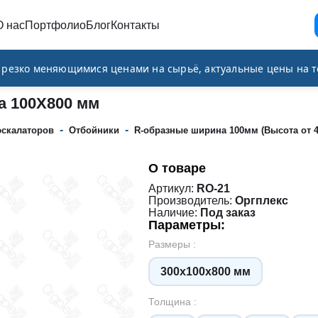
О нас
Портфолио
Блог
Контакты
и резко меняющимися ценами на сырьё, актуальные цены на т
а 100Х800 мм
-
-
эскалаторов
Отбойники
R-образные ширина 100мм (Высота от 
О товаре
Артикул:
RO-21
Производитель:
Оргплекс
Наличие:
Под заказ
Параметры:
Размеры :
300х100х800 мм
Толщина :