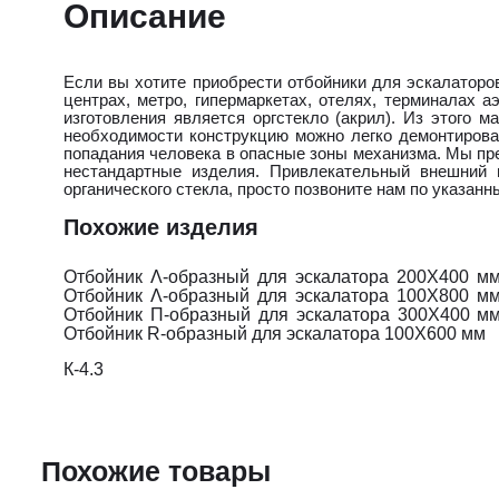
Описание
Если вы хотите приобрести отбойники для эскалаторов
центрах, метро, гипермаркетах, отелях, терминалах
изготовления является оргстекло (акрил). Из этого 
необходимости конструкцию можно легко демонтирова
попадания человека в опасные зоны механизма. Мы пре
нестандартные изделия. Привлекательный внешний в
органического стекла, просто позвоните нам по указа
Похожие изделия
Отбойник Λ-образный для эскалатора 200Х400 м
Отбойник Λ-образный для эскалатора 100Х800 м
Отбойник П-образный для эскалатора 300Х400 м
Отбойник R-образный для эскалатора 100Х600 мм
К-4.3
Похожие товары