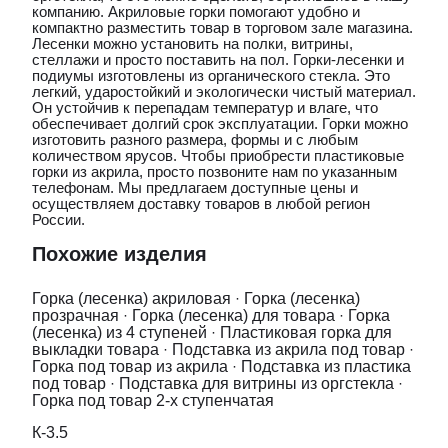
компанию. Акриловые горки помогают удобно и
компактно разместить товар в торговом зале магазина.
Лесенки можно установить на полки, витрины,
стеллажи и просто поставить на пол. Горки-лесенки и
подиумы изготовлены из органического стекла. Это
легкий, ударостойкий и экологически чистый материал.
Он устойчив к перепадам температур и влаге, что
обеспечивает долгий срок эксплуатации. Горки можно
изготовить разного размера, формы и с любым
количеством ярусов. Чтобы приобрести пластиковые
горки из акрила, просто позвоните нам по указанным
телефонам. Мы предлагаем доступные цены и
осуществляем доставку товаров в любой регион
России.
Похожие изделия
Горка (лесенка) акриловая
·
Горка (лесенка)
прозрачная
·
Горка (лесенка) для товара
·
Горка
(лесенка) из 4 ступеней
·
Пластиковая горка для
выкладки товара
·
Подставка из акрила под товар
·
Горка под товар из акрила
·
Подставка из пластика
под товар
·
Подставка для витрины из оргстекла
·
Горка под товар 2-х ступенчатая
К-3.5