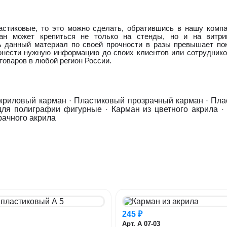
астиковые, то это можно сделать, обратившись в нашу комп
ан может крепиться не только на стенды, но и на витрин
ь данный материал по своей прочности в разы превышает пок
онести нужную информацию до своих клиентов или сотруднико
оваров в любой регион России.
криловый карман
·
Пластиковый прозрачный карман
·
Пла
для полиграфии фигурные
·
Карман из цветного акрила
рачного акрила
245 ₽
Арт. А 07-03