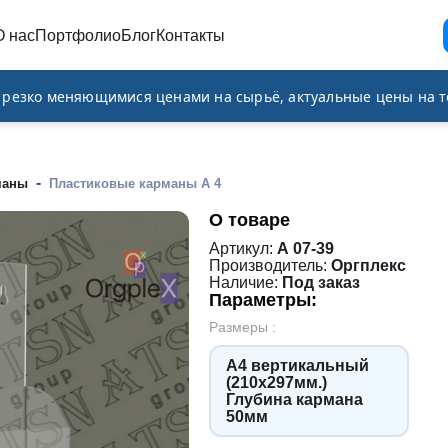
О нас
Портфолио
Блог
Контакты
и резко меняющимися ценами на сырьё, актуальные цены на т
-
маны
Пластиковые карманы А 4
О товаре
Артикул:
А 07-39
Производитель:
Оргплекс
Наличие:
Под заказ
Параметры:
Размеры :
А4 вертикальный
(210х297мм.)
Глубина кармана
50мм