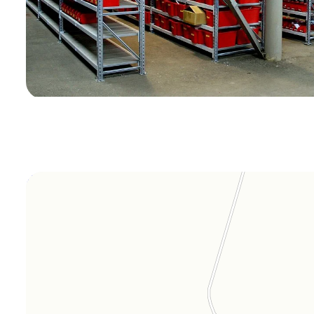
Orgplex
Оргстекло, поликарбонат в Лыткарине
Торговое оборудование в Лыткарине