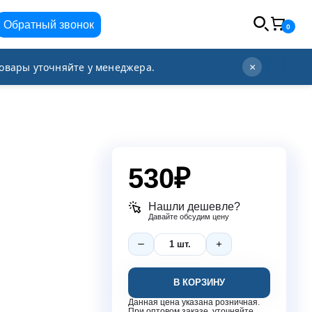
Обратный звонок
0
info@orgplex.com
+7 (495) 021-63-96
овары уточняйте у менеджера.
×
530
₽
Нашли дешевле?
Давайте обсудим цену
В КОРЗИНУ
Данная цена указана розничная.
При оптовом заказе, уточняйте