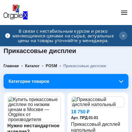
В связи с нестабильным курсом и резко
Рекламно-производственная компания
меняющимися ценами на сырьё, актуальные
×
цены на товары уточняйте у менеджера.
Прикассовые дисплеи
-
-
-
Главная
Каталог
POSM
Прикассовые дисплеи
Категории товаров
18 750 ₽
Арт. ПРД-01-01
Прикассовый дисплей
Нужно нестандартное
напольный
изделие?