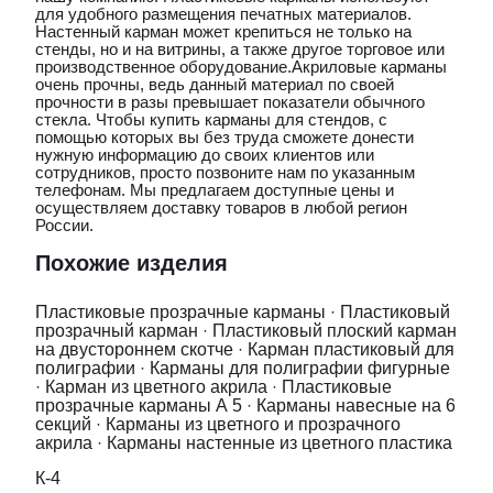
для удобного размещения печатных материалов.
Настенный карман может крепиться не только на
стенды, но и на витрины, а также другое торговое или
производственное оборудование.Акриловые карманы
очень прочны, ведь данный материал по своей
прочности в разы превышает показатели обычного
стекла. Чтобы купить карманы для стендов, с
помощью которых вы без труда сможете донести
нужную информацию до своих клиентов или
сотрудников, просто позвоните нам по указанным
телефонам. Мы предлагаем доступные цены и
осуществляем доставку товаров в любой регион
России.
Похожие изделия
Пластиковые прозрачные карманы
·
Пластиковый
прозрачный карман
·
Пластиковый плоский карман
на двустороннем скотче
·
Карман пластиковый для
полиграфии
·
Карманы для полиграфии фигурные
·
Карман из цветного акрила
·
Пластиковые
прозрачные карманы А 5
·
Карманы навесные на 6
секций
·
Карманы из цветного и прозрачного
акрила
·
Карманы настенные из цветного пластика
К-4