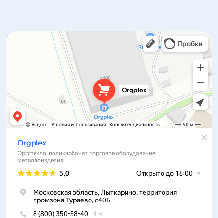
Orgplex
Оргстекло, поликарбонат в Лыткарине
Торговое оборудование в Лыткарине