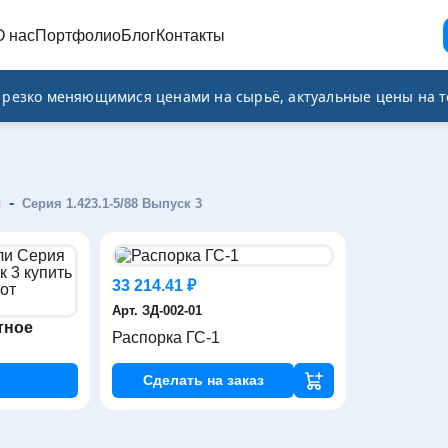
О нас
Портфолио
Блог
Контакты
и резко меняющимися ценами на сырьё, актуальные цены на т
-
и
Серия 1.423.1-5/88 Выпуск 3
33 214.41 ₽
Арт. ЗД-002-01
тное
Распорка ГС-1
Сделать
на заказ