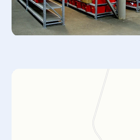
Orgplex
Оргстекло, поликарбонат в Лыткарине
Торговое оборудование в Лыткарине