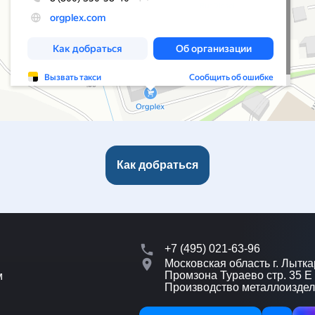
Как добраться
+7 (495) 021-63-96
Московская область г. Лытка
Промзона Тураево стр. 35 Е
м
Производство металлоизде