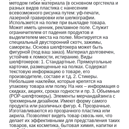
методом гибки материала (в основном оргстекла и
разных видов пластика с нанесеним
всевозможного рисунка путем: уф-печати,
лазерной гравировки или шелкографии.
Использкется на полке при выкладке товара.
Может иметь ценник, рекламное поле. Служит
ограничителем от падения продуктов и
выделителем места на полке. Монтируется на
специальный двусторонний скотч, зажимы,
саморезы. Основа шелфтокера может быть
фигурной (под ваш заказ). Материал долговечен,
устойчив к ломкости, истиранию. Виды
шелфтокеров: 1. Стандартные. Прямоугольные
карточки, размещенные на полках. Содержат
текстовую информацию о товаре, его
производителе, составе и т.д. 2. Стикеры.
Небольшие наклейки, которые крепятся на
упаковку товара или полку. На них – информация о
скидках, акциях, сроках годности и пр. 3. Объемные
(POP-шелфтокеры). Элементы мерчандайзинга с
трехмерным дизайном. Имеют форму самого
продукта или различных фигур. 4. Прозрачные.
Изготавливаются из прозрачного пластика или
акрила. Позволяют видеть товар сквозь них, что
делает их эффективными для представления таких
товаров, как косметика, бытовая химия, напитки и