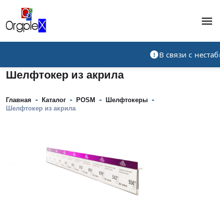
Рекламно-производственная компания
В связи с нест
Шелфтокер из акрила
-
-
-
-
Главная
Каталог
POSM
Шелфтокеры
Шелфтокер из акрила