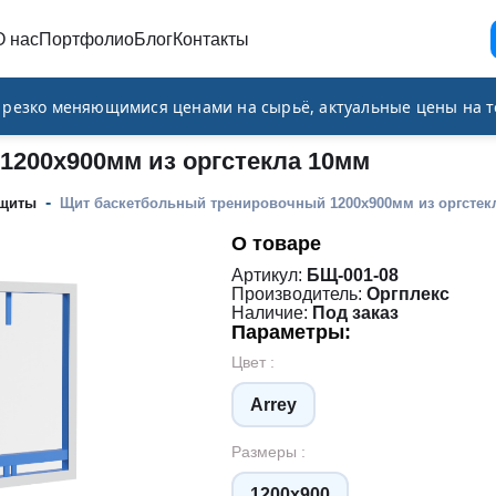
О нас
Портфолио
Блог
Контакты
и резко меняющимися ценами на сырьё, актуальные цены на т
200х900мм из оргстекла 10мм
-
 щиты
Щит баскетбольный тренировочный 1200х900мм из оргстек
О товаре
Артикул:
БЩ-001-08
Производитель:
Оргплекс
Наличие:
Под заказ
Параметры:
Цвет :
Arrey
Размеры :
1200х900