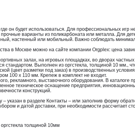
 где он будет использоваться. Для профессиональных игр
 прочные варианты из поликарбоната или металла. Для де
рный, настенный или мобильный. Важно соблюдать минималь
тва в Москве можно на сайте компании Orgplex: цена завис
ртивных залах, на игровых площадках, во дворах частных 
ся стандартом. Выполнен из оргстекла, толщиной 10 мм., ч
кой (цвет разметки под заказ) в производственных условия
ом 100 х 110 мм. Крепеж в комплект не входит.
ого, рекламного, выставочного оборудования. В каталоге 
еменное техническое оснащение предприятия, инновационн
овечности конструкций.
у – указан в разделе Контакты – или заполнив форму обрат
бором и датой доставки, при необходимости рассчитает ст
 оргстекла толщиной 10мм