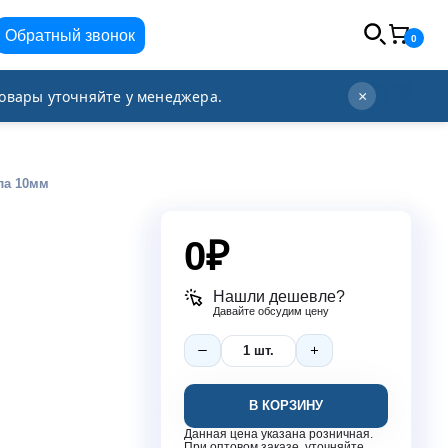
Обратный звонок
0
info@orgplex.com
+7 (495) 021-63-96
овары уточняйте у менеджера.
×
ла 10мм
0
₽
Нашли дешевле?
Давайте обсудим цену
В КОРЗИНУ
Данная цена указана розничная.
При оптовом заказе, уточняйте