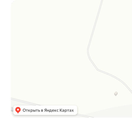
Orgplex
Оргстекло, поликарбонат в Лыткарине
Торговое оборудование в Лыткарине