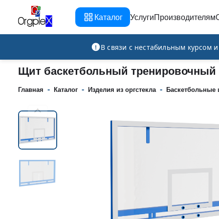
Каталог
Услуги
Производителям
Рекламно-производственная компания
В связи с нестабильным курсом 
Щит баскетбольный тренировочный 1
-
-
-
Главная
Каталог
Изделия из оргстекла
Баскетбольные