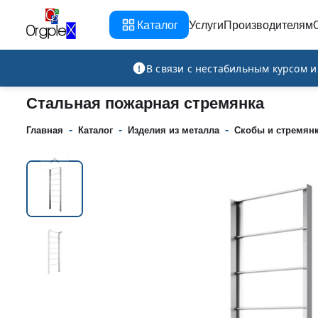
Каталог
Услуги
Производителям
Рекламно-производственная компания
В связи с нестабильным курсом 
Стальная пожарная стремянка
-
-
-
Главная
Каталог
Изделия из металла
Скобы и стремян