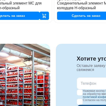
ельный элемент МС для
Соединительный элемент 
h-образный
колодцев H-образный
делать
на заказ
Сделать
на заказ
Хотите ут
Оставьте заявку
свяжемся
Нажимая кнопку 
на обработку вв
политикой конф
Согласен на по