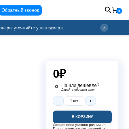
Обратный звонок
0
info@orgplex.com
+7 (495) 021-63-96
овары уточняйте у менеджера.
×
0
₽
Нашли дешевле?
Давайте обсудим цену
В КОРЗИНУ
Данная цена указана розничная.
При оптовом заказе, уточняйте