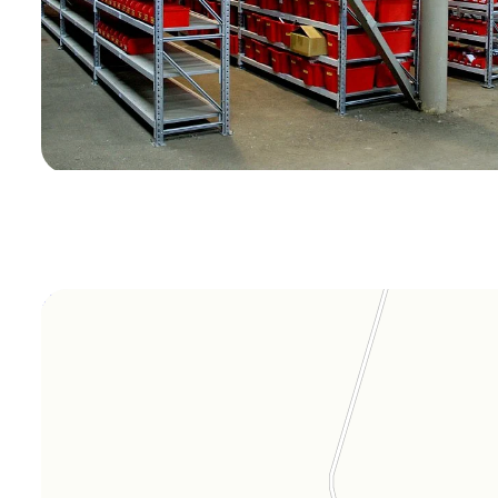
Orgplex
Оргстекло, поликарбонат в Лыткарине
Торговое оборудование в Лыткарине