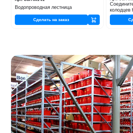
Соединит
Водопроводная лестница
колодцев 
Сделать
на заказ
С