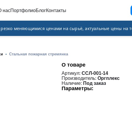
О нас
Портфолио
Блог
Контакты
и резко меняющимися ценами на сырьё, актуальные цены на т
-
ки
Стальная пожарная стремянка
О товаре
Артикул:
ССЛ-001-14
Производитель:
Оргплекс
Наличие:
Под заказ
Параметры: