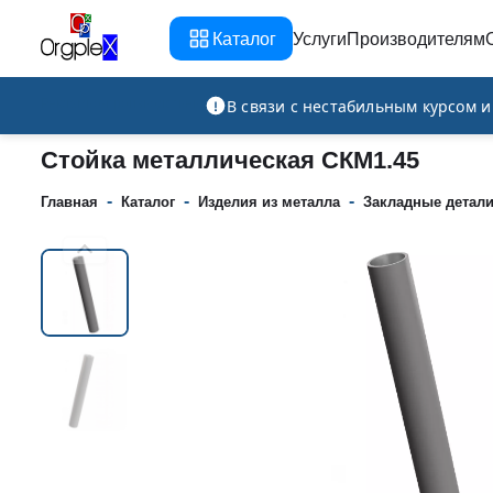
Каталог
Услуги
Производителям
Рекламно-производственная компания
В связи с нестабильным курсом 
Стойка металлическая СКМ1.45
-
-
-
Главная
Каталог
Изделия из металла
Закладные детал