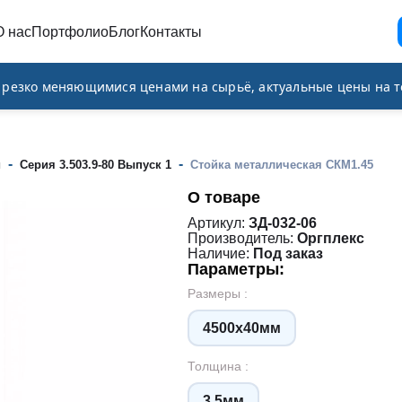
О нас
Портфолио
Блог
Контакты
и резко меняющимися ценами на сырьё, актуальные цены на т
-
-
и
Серия 3.503.9-80 Выпуск 1
Стойка металлическая СКМ1.45
О товаре
Артикул:
ЗД-032-06
Производитель:
Оргплекс
Наличие:
Под заказ
Параметры:
Размеры :
4500х40мм
Толщина :
3.5мм