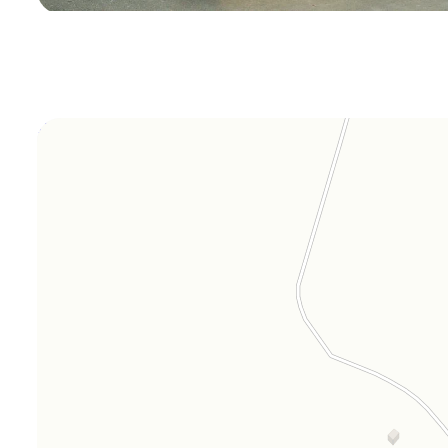
Orgplex
Оргстекло, поликарбонат в Лыткарине
Торговое оборудование в Лыткарине