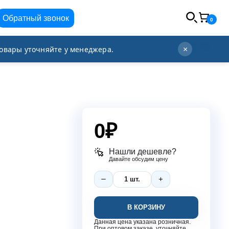
Обратный звонок
0
info@orgplex.com
+7 (495) 021-63-96
овары уточняйте у менеджера.
×
0
₽
Нашли дешевле?
Давайте обсудим цену
В КОРЗИНУ
Данная цена указана розничная.
При оптовом заказе, уточняйте