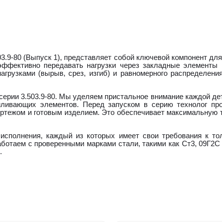
3.9-80 (Выпуск 1), представляет собой ключевой компонент дл
эффективно передавать нагрузки через закладные элементы
грузками (вырыв, срез, изгиб) и равномерного распределения
ерии 3.503.9-80. Мы уделяем пристальное внимание каждой дет
ливающих элементов. Перед запуском в серию технолог пр
тежом и готовым изделием. Это обеспечивает максимальную точ
исполнения, каждый из которых имеет свои требования к тол
аботаем с проверенными марками стали, такими как Ст3, 09Г2С 
.