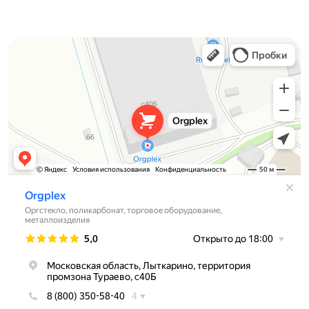
Orgplex
Оргстекло, поликарбонат в Лыткарине
Торговое оборудование в Лыткарине