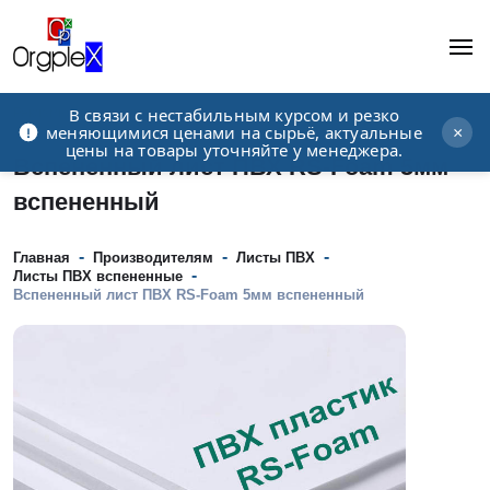
В связи с нестабильным курсом и резко
Рекламно-производственная компания
меняющимися ценами на сырьё, актуальные
×
цены на товары уточняйте у менеджера.
Вспененный лист ПВХ RS-Foam 5мм
вспененный
-
-
-
Главная
Производителям
Листы ПВХ
-
Листы ПВХ вспененные
Вспененный лист ПВХ RS-Foam 5мм вспененный