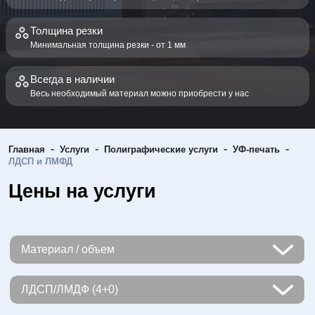
Толщина резки
Минимальная толщина резки - от 1 мм
Всегда в наличии
Весь необходимый материал можно приобрести у нас
-
-
-
-
Главная
Услуги
Полиграфические услуги
УФ-печать
ЛДСП и ЛМФД
Цены на услуги
Материал / объем
Чернила
ЛДСП/ЛМДФ (4+0)