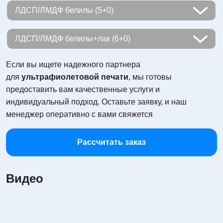
шт, до 5 м
CMYK
²
ЛДСП/ЛМДФ белилы (5+0)
1 750,00 ₽
шт, от 5 до 50
CMYK+белилы
м²
ЛДСП/ЛМДФ белилы+лак (6+0)
1 500,00 ₽
2 750,00 ₽
CMYK+белилы+лак
шт, от 50 до 150
м²
Если вы ищете надежного партнера
для
ультрафиолетовой печати
, мы готовы
предоставить вам качественные услуги и
1 350,00 ₽
1 900,00 ₽
3 750,00 ₽
шт, от 150
м²
индивидуальный подход. Оставьте заявку, и наш
менеджер оперативно с вами свяжется
1 250,00 ₽
1 650,00 ₽
2 300,00 ₽
Рассчитать заказ
1 550,00 ₽
1 950,00 ₽
1 850,00 ₽
Видео