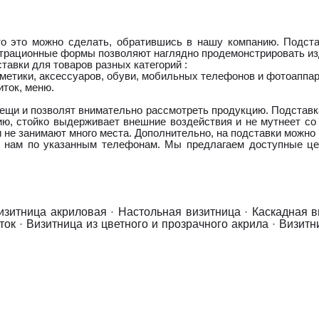
 то это можно сделать, обратившись в нашу компанию. Подста
трационные формы позволяют наглядно продемонстрировать изд
авки для товаров разных категорий :
метики, аксессуаров, обуви, мобильных телефонов и фотоаппар
иток, меню.
щи и позволят внимательно рассмотреть продукцию. Подставка 
ию, стойко выдерживает внешние воздействия и не мутнеет со
и не занимают много места. Дополнительно, на подставки можно 
те нам по указанным телефонам. Мы предлагаем доступные це
изитница акриловая
·
Настольная визитница
·
Каскадная в
ток
·
Визитница из цветного и прозрачного акрила
·
Визитн