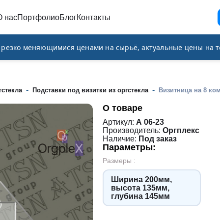
О нас
Портфолио
Блог
Контакты
и резко меняющимися ценами на сырьё, актуальные цены на т
-
-
гстекла
Подставки под визитки из оргстекла
Визитница на 8 ко
О товаре
Артикул:
А 06-23
Производитель:
Оргплекс
Наличие:
Под заказ
Параметры:
Размеры :
Ширина 200мм,
высота 135мм,
глубина 145мм