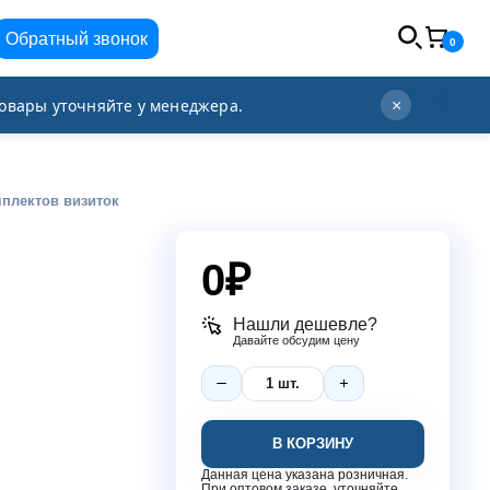
Обратный звонок
0
info@orgplex.com
+7 (495) 021-63-96
овары уточняйте у менеджера.
×
мплектов визиток
0
₽
Нашли дешевле?
Давайте обсудим цену
В КОРЗИНУ
Данная цена указана розничная.
При оптовом заказе, уточняйте