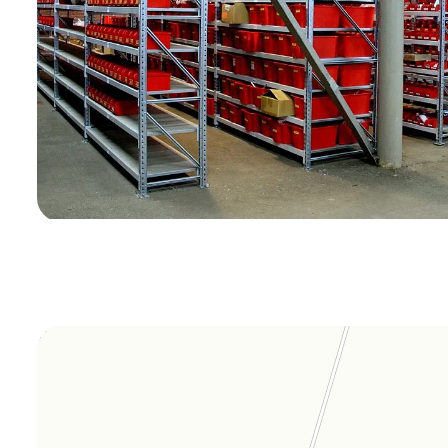
Orgplex
Оргстекло, поликарбонат в Лыткарине
Торговое оборудование в Лыткарине