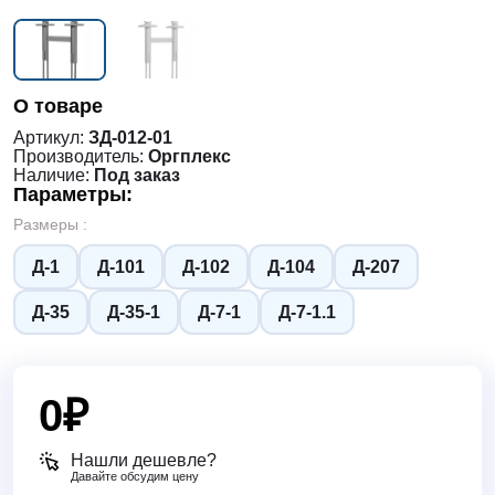
О товаре
Артикул:
ЗД-012-01
Производитель:
Оргплекс
Наличие:
Под заказ
Параметры:
Размеры :
Д-1
Д-101
Д-102
Д-104
Д-207
Д-35
Д-35-1
Д-7-1
Д-7-1.1
0
₽
Нашли дешевле?
Давайте обсудим цену