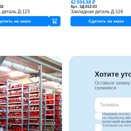
42 894.88 ₽
02
Арт. ЗД-012-03
 деталь Д-115
Закладная деталь Д-116
делать
на заказ
Сделать
на заказ
Хотите ут
Оставьте заявку
свяжемся
Нажимая кнопку 
на обработку вв
политикой конф
Согласен на по