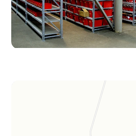
Orgplex
Оргстекло, поликарбонат в Лыткарине
Торговое оборудование в Лыткарине