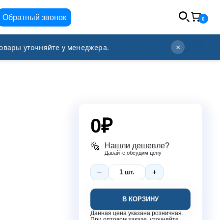
Обратный звонок
0
info@orgplex.com
+7 (495) 021-63-96
овары уточняйте у менеджера.
×
0
₽
Нашли дешевле?
Давайте обсудим цену
В КОРЗИНУ
Данная цена указана розничная.
При оптовом заказе, уточняйте