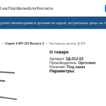
О нас
Портфолио
Блог
Контакты
и резко меняющимися ценами на сырьё, актуальные цены на т
-
-
и
Серия 3.407-115 Выпуск 2
Закладная деталь Д-115
О товаре
Артикул:
ЗД-012-02
Производитель:
Оргплекс
Наличие:
Под заказ
Параметры: