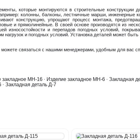
ементы, которые монтируются в строительные конструкции до
апример: колонны, балконы, лестничные марши, инженерные ко
ивают конструкцию, упрощают процесс монтажа, предотвра
ловые и прямолинейные. В своей основе производятся из неско
ей износостойкости и перепадов погодных условий, покрыва
 нагрузок и погодных условий. Установка деталей может быть 
 можете связаться с нашими менеджерами, удобным для вас с
 закладное МН-16
·
Изделие закладное МН-6
·
Закладная д
6
·
Закладная деталь Д-7