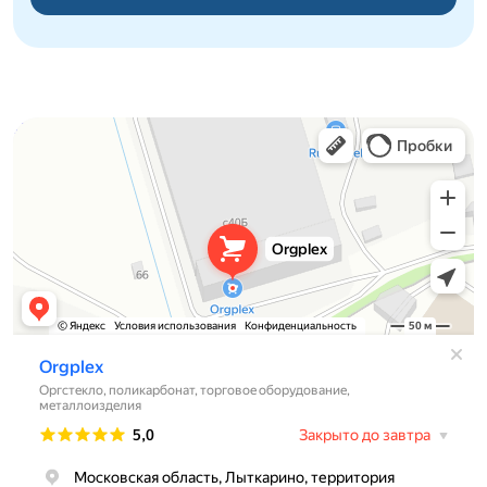
Orgplex
Оргстекло, поликарбонат в Лыткарине
Торговое оборудование в Лыткарине