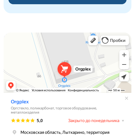
Orgplex
Оргстекло, поликарбонат в Лыткарине
Торговое оборудование в Лыткарине