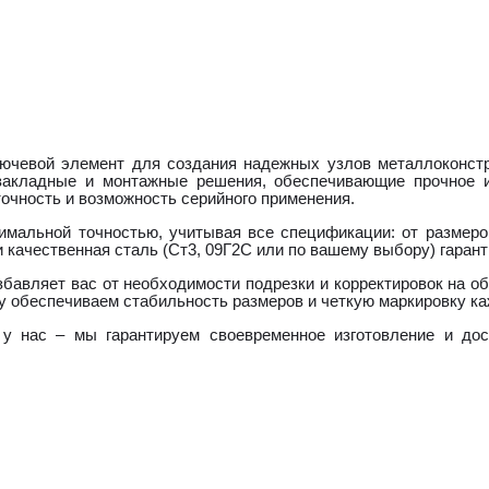
ключевой элемент для создания надежных узлов металлоконс
 закладные и монтажные решения, обеспечивающие прочное 
очность и возможность серийного применения.
симальной точностью, учитывая все спецификации: от размеро
 качественная сталь (Ст3, 09Г2С или по вашему выбору) гаран
бавляет вас от необходимости подрезки и корректировок на о
му обеспечиваем стабильность размеров и четкую маркировку ка
 у нас – мы гарантируем своевременное изготовление и до