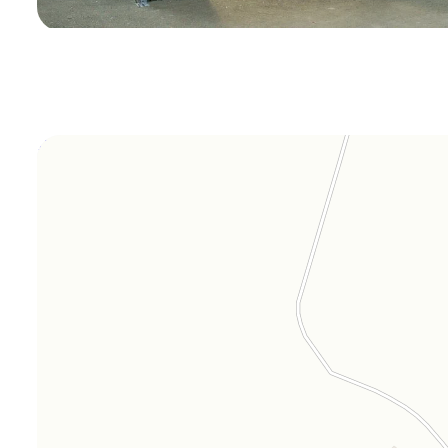
Orgplex
Оргстекло, поликарбонат в Лыткарине
Торговое оборудование в Лыткарине