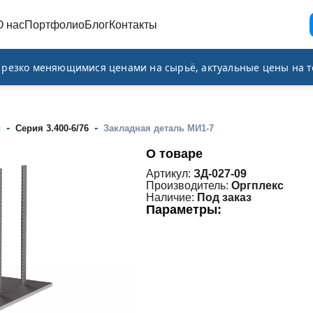
О нас
Портфолио
Блог
Контакты
и резко меняющимися ценами на сырьё, актуальные цены на т
-
-
и
Серия 3.400-6/76
Закладная деталь МИ1-7
О товаре
Артикул:
ЗД-027-09
Производитель:
Оргплекс
Наличие:
Под заказ
Параметры: