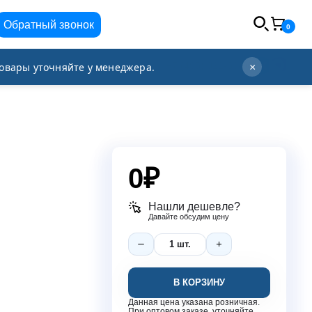
Обратный звонок
0
info@orgplex.com
+7 (495) 021-63-96
овары уточняйте у менеджера.
×
0
₽
Нашли дешевле?
Давайте обсудим цену
В КОРЗИНУ
Данная цена указана розничная.
При оптовом заказе, уточняйте