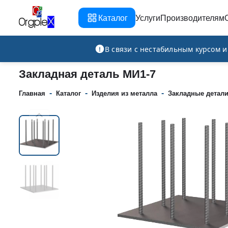
Каталог
Услуги
Производителям
Рекламно-производственная компания
В связи с нестабильным курсом 
Закладная деталь МИ1-7
-
-
-
Главная
Каталог
Изделия из металла
Закладные детал