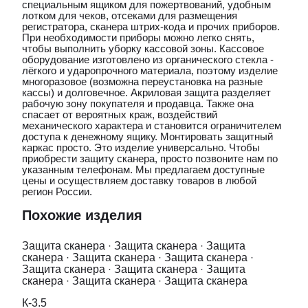
специальным ящиком для пожертвований, удобным
лотком для чеков, отсеками для размещения
регистратора, сканера штрих-кода и прочих приборов.
При необходимости приборы можно легко снять,
чтобы выполнить уборку кассовой зоны. Кассовое
оборудование изготовлено из органического стекла -
лёгкого и ударопрочного материала, поэтому изделие
многоразовое (возможна переустановка на разные
кассы) и долговечное. Акриловая защита разделяет
рабочую зону покупателя и продавца. Также она
спасает от вероятных краж, воздействий
механического характера и становится ограничителем
доступа к денежному ящику. Монтировать защитный
каркас просто. Это изделие универсально. Чтобы
приобрести защиту сканера, просто позвоните нам по
указанным телефонам. Мы предлагаем доступные
цены и осуществляем доставку товаров в любой
регион России.
Похожие изделия
Защита сканера
·
Защита сканера
·
Защита
сканера
·
Защита сканера
·
Защита сканера
·
Защита сканера
·
Защита сканера
·
Защита
сканера
·
Защита сканера
·
Защита сканера
К-3.5