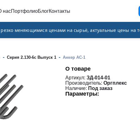
О нас
Портфолио
Блог
Контакты
и резко меняющимися ценами на сырьё, актуальные цены на т
-
-
и
Серия 2.130-6с Выпуск 1
Анкер АС-1
О товаре
Артикул:
ЗД-014-01
Производитель:
Оргплекс
Наличие:
Под заказ
Параметры: