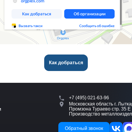
Как добраться
+7 (495) 021-63-96
Московская область г. Лытка
Промзона Тураево стр. 35 Е
м
Производство металлоизде
Обратный звонок