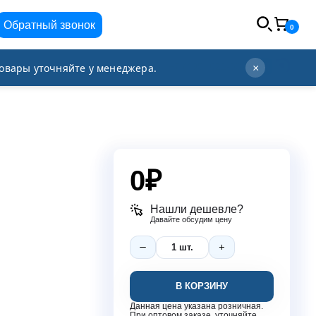
Обратный звонок
0
info@orgplex.com
+7 (495) 021-63-96
овары уточняйте у менеджера.
×
0
₽
Нашли дешевле?
Давайте обсудим цену
В КОРЗИНУ
Данная цена указана розничная.
При оптовом заказе, уточняйте