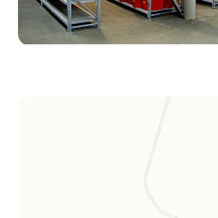
Orgplex
Оргстекло, поликарбонат в Лыткарине
Торговое оборудование в Лыткарине