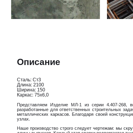
Описание
Сталь: Ст3
Длина: 2100
Ширина: 150
Каркас: 75х6,0
Представляем Изделие МЛ-1 из серии 4.407-268, 
разработанные для ответственных строительных зада
металлических каркасов. Благодаря своей конструкц
узлах.
Наше производство строго следует чертежам: мы скр
длины выпусков. Каждый этап сварки подвергается тщ