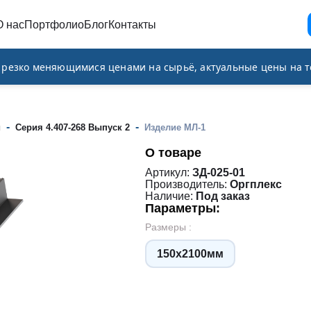
О нас
Портфолио
Блог
Контакты
и резко меняющимися ценами на сырьё, актуальные цены на т
-
-
и
Серия 4.407-268 Выпуск 2
Изделие МЛ-1
О товаре
Артикул:
ЗД-025-01
Производитель:
Оргплекс
Наличие:
Под заказ
Параметры:
Размеры :
150х2100мм