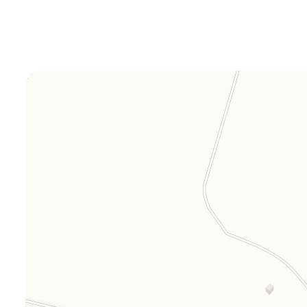
Orgplex
Оргстекло, поликарбонат в Лыткарине
Торговое оборудование в Лыткарине