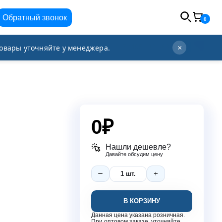
Обратный звонок
0
info@orgplex.com
+7 (495) 021-63-96
овары уточняйте у менеджера.
×
0
₽
Нашли дешевле?
Давайте обсудим цену
В КОРЗИНУ
Данная цена указана розничная.
При оптовом заказе, уточняйте