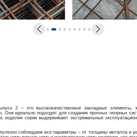
выпуск 2 – это высококачественные закладные элементы, 
ч. Они идеально подходят для создания прочных опорных си
ии, изделия серии выдерживают экстремальные эксплуатацион
упулезно соблюдаем все параметры – от толщины металла и ра
ательному визуальному и инструментальному контролю, что ис