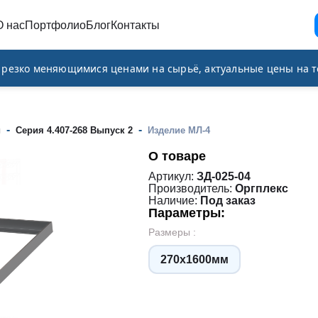
О нас
Портфолио
Блог
Контакты
и резко меняющимися ценами на сырьё, актуальные цены на т
-
-
и
Серия 4.407-268 Выпуск 2
Изделие МЛ-4
О товаре
Артикул:
ЗД-025-04
Производитель:
Оргплекс
Наличие:
Под заказ
Параметры:
Размеры :
270х1600мм