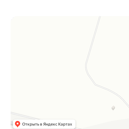
Orgplex
Оргстекло, поликарбонат в Лыткарине
Торговое оборудование в Лыткарине