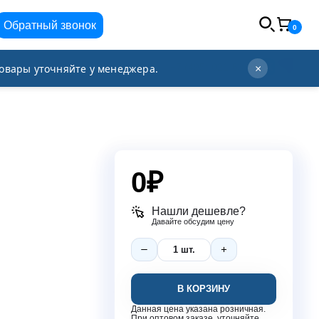
Обратный звонок
0
info@orgplex.com
+7 (495) 021-63-96
овары уточняйте у менеджера.
×
0
₽
Нашли дешевле?
Давайте обсудим цену
В КОРЗИНУ
Данная цена указана розничная.
При оптовом заказе, уточняйте