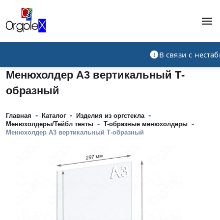
Рекламно-производственная компания
В связи с нест
Менюхолдер А3 вертикальный Т-
образный
-
-
-
Главная
Каталог
Изделия из оргстекла
-
-
Менюхолдеры/Тейбл тенты
T-образные менюхолдеры
Менюхолдер А3 вертикальный Т-образный