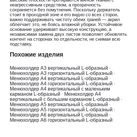
неагрессивным средством, а прозрачность
сохраняется без помутнения. Поскольку держатель
стоит в проходной зоне и его видно со всех сторон,
важно поддерживать чистоту обеих граней — акрил
облегчает это, не боясь влажной уборки. Устойчивое
основание удерживает высокую конструкцию, а
независимая замена двух листов позволяет обновлять
контент на сторонах по отдельности, не снимая всю
подставку.
Похожие изделия
Менюхолдер А3 вертикальный L-образный
·
Менюхолдер А3 горизонтальный L-образный
·
Менюхолдер А4 вертикальный L-образный
·
Менюхолдер А4 горизонтальный L-образный
·
Менюхолдер А4 вертикальный с маленьким
карманом L-образный
·
Менюхолдер А4
вертикальный с большим карманом L-образный
·
Менюхолдер А5 вертикальный L-образный
·
Менюхолдер А5 горизонтальный L-образный
·
Менюхолдер А6 вертикальный L-образный
·
Менюхолдер А6 горизонтальный L-образный