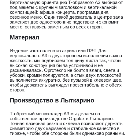
Вертикальную ориентацию Т-образного А3 выбирают
под макеты с крупным заголовком и вертикальной
композицией: афиша концерта, программа дня,
сезонное меню. Один такой держатель в центре зала
заменяет две односторонние подставки и экономит
место, оставаясь заметным со всех сторон.
Материал
Изделие изготовлено из акрила или ПЭТ. Для
вертикального А3 в двустороннем исполнении важна
жёсткость: мы подбираем толщину листа так, чтобы
высокая конструкция была устойчивой и не
раскачивалась. Оргстекло не боится влаги, света и
уборки, кромки полируются, а стык двух плоскостей
выполняется аккуратно, без пузырей в клеевом шве,
чтобы держатель выглядел презентабельно с обеих
сторон.
Производство в Лыткарино
Т-образный менюхолдер А3 мы делаем на
собственном производстве Orgplex в Лыткарино.
Точная лазерная резка и склейка позволяют держать
симметрию двух карманов и стабильное качество в
тираже, чтобы обе стороны были одинаково ровными.