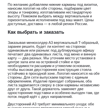
По желанию добавляем нижние карманы под визитки,
наносим логотип на обе стороны, подбираем цвет
опоры и тонировку, изготавливаем нестандартную
высоту. Поможем выбрать между вертикальным и
горизонтальным исполнением под ваш макет. Цены
доступные, доставка — в любой регион России.
Как выбрать и заказать
Заказывая менюхолдер А3 вертикальный Т-образный,
заранее решите, будет ли контент на сторонах
одинаковым или разным: под дублирующую афишу
печатают два одинаковых листа, под меню и винную
карту — два разных. Мы уточним место установки в
центре зала или на островной стойке и при
необходимости расширим и утяжелим основание,
чтобы высокая двусторонняя конструкция стояла
устойчиво в проходной зоне. Логотип наносится на обе
стороны. Для сети выпускаем партию с единым
оформлением. Изделие приходит собранным, оба
листа задвигаются сверху в свои карманы независимо
друг от друга. Такой держатель заменяет две
односторонние подставки и особенно выгоден там, где
поток людей идёт с двух направлений.
Двусторонний А3 требует минимального ухода: обе
высокие плоскости протираются мягкой тканью с