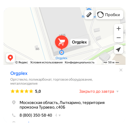
Orgplex
Оргстекло, поликарбонат в Лыткарине
Торговое оборудование в Лыткарине