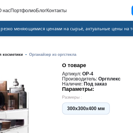
О нас
Портфолио
Блог
Контакты
и резко меняющимися ценами на сырьё, актуальные цены на т
-
я косметики
Органайзер из оргстекла
О товаре
Артикул:
ОР-4
Производитель:
Оргплекс
Наличие:
Под заказ
Параметры:
Размеры :
300х300х400 мм