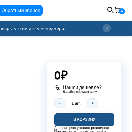
Обратный звонок
0
info@orgplex.com
+7 (495) 021-63-96
овары уточняйте у менеджера.
×
0
₽
Нашли дешевле?
Давайте обсудим цену
В КОРЗИНУ
Данная цена указана розничная.
При оптовом заказе, уточняйте