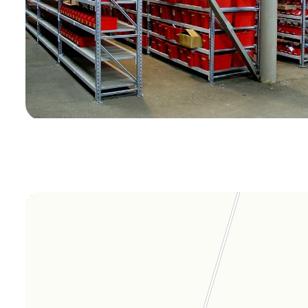
Orgplex
Оргстекло, поликарбонат в Лыткарине
Торговое оборудование в Лыткарине