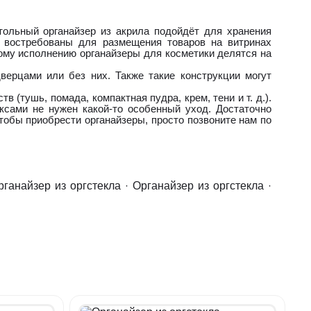
тольный органайзер из акрила подойдёт для хранения
ла востребованы для размещения товаров на витринах
ому исполнению органайзеры для косметики делятся на
ерцами или без них. Также такие конструкции могут
(тушь, помада, компактная пудра, крем, тени и т. д.).
ксами не нужен какой-то особенный уход. Достаточно
тобы приобрести органайзеры, просто позвоните нам по
рганайзер из оргстекла
·
Органайзер из оргстекла
·