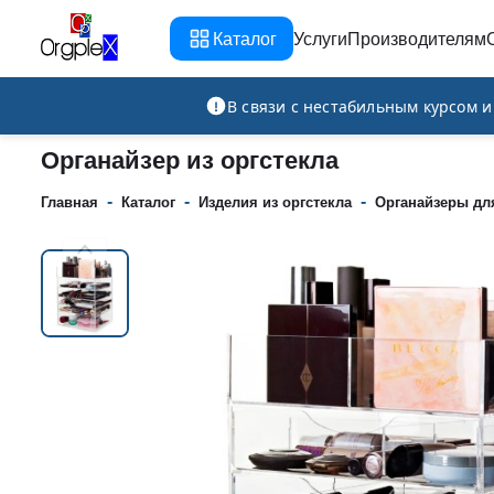
Каталог
Услуги
Производителям
Рекламно-производственная компания
В связи с нестабильным курсом 
Органайзер из оргстекла
-
-
-
Главная
Каталог
Изделия из оргстекла
Органайзеры дл