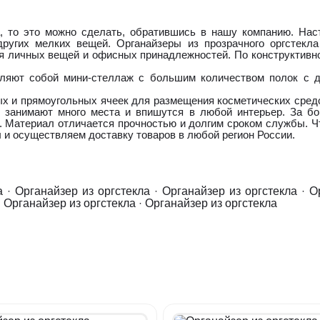
а, то это можно сделать, обратившись в нашу компанию. Нас
 других мелких вещей. Органайзеры из прозрачного оргстек
я личных вещей и офисных принадлежностей. По конструктивн
вляют собой мини-стеллаж с большим количеством полок с дв
 и прямоугольных ячеек для размещения косметических средств 
е занимают много места и впишутся в любой интерьер. За бо
. Материал отличается прочностью и долгим сроком службы. Ч
и осуществляем доставку товаров в любой регион России.
а
·
Органайзер из оргстекла
·
Органайзер из оргстекла
·
О
·
Органайзер из оргстекла
·
Органайзер из оргстекла