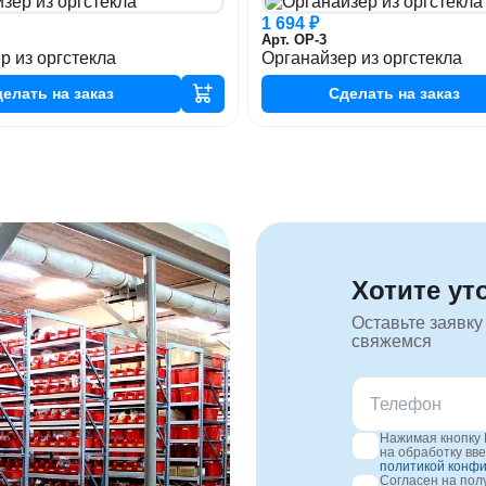
1 694 ₽
Арт. ОР-3
р из оргстекла
Органайзер из оргстекла
делать
на заказ
Сделать
на заказ
Хотите ут
Оставьте заявку
свяжемся
Нажимая кнопку 
на обработку вв
политикой конф
Согласен на по