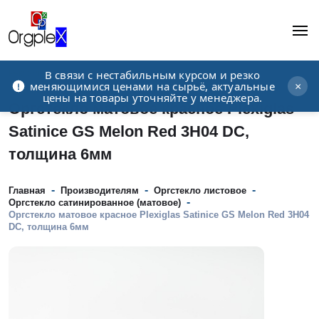
В связи с нестабильным курсом и резко
Рекламно-производственная компания
меняющимися ценами на сырьё, актуальные
×
цены на товары уточняйте у менеджера.
Оргстекло матовое красное Plexiglas
Satinice GS Melon Red 3H04 DC,
толщина 6мм
-
-
-
Главная
Производителям
Оргстекло листовое
-
Оргстекло сатинированное (матовое)
Оргстекло матовое красное Plexiglas Satinice GS Melon Red 3H04
DC, толщина 6мм