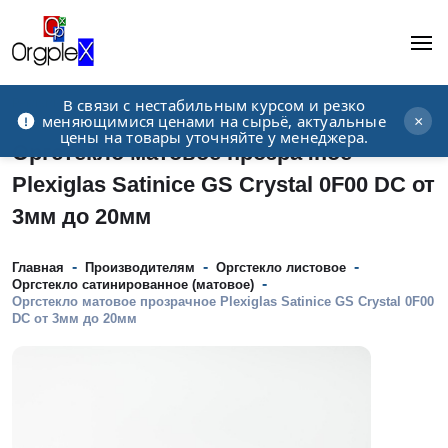
В связи с нестабильным курсом и резко
Рекламно-производственная компания
меняющимися ценами на сырьё, актуальные
×
цены на товары уточняйте у менеджера.
Оргстекло матовое прозрачное
Plexiglas Satinice GS Crystal 0F00 DC от
3мм до 20мм
-
-
-
Главная
Производителям
Оргстекло листовое
-
Оргстекло сатинированное (матовое)
Оргстекло матовое прозрачное Plexiglas Satinice GS Crystal 0F00
DC от 3мм до 20мм