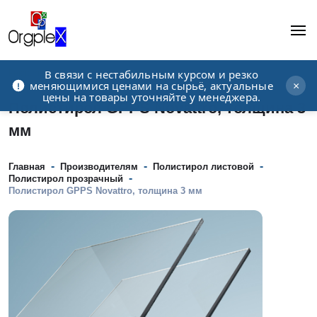
В связи с нестабильным курсом и резко
Рекламно-производственная компания
меняющимися ценами на сырьё, актуальные
×
цены на товары уточняйте у менеджера.
Полистирол GPPS Novattro, толщина 3
мм
-
-
-
Главная
Производителям
Полистирол листовой
-
Полистирол прозрачный
Полистирол GPPS Novattro, толщина 3 мм