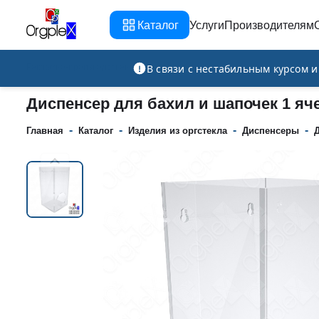
Каталог
Услуги
Производителям
Рекламно-производственная компания
В связи с нестабильным курсом 
Диспенсер для бахил и шапочек 1 яч
-
-
-
-
Главная
Каталог
Изделия из оргстекла
Диспенсеры
Д