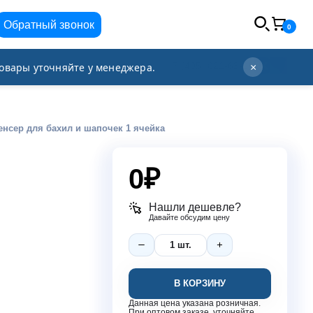
Обратный звонок
0
info@orgplex.com
+7 (495) 021-63-96
овары уточняйте у менеджера.
×
енсер для бахил и шапочек 1 ячейка
0
₽
Нашли дешевле?
Давайте обсудим цену
В КОРЗИНУ
Данная цена указана розничная.
При оптовом заказе, уточняйте