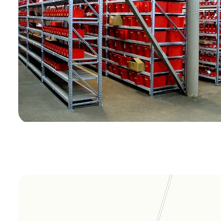
Orgplex
Оргстекло, поликарбонат в Лыткарине
Торговое оборудование в Лыткарине