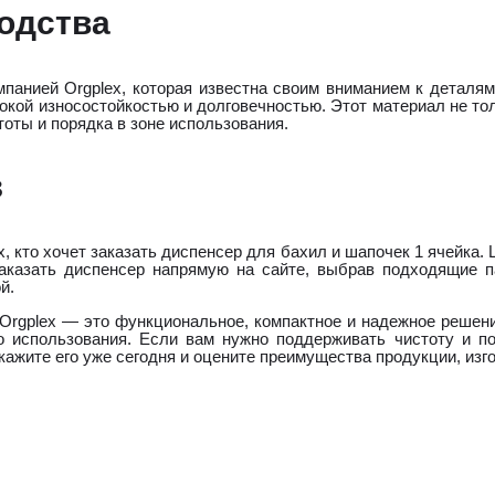
одства
панией Orgplex, которая известна своим вниманием к деталям
окой износостойкостью и долговечностью. Этот материал не то
оты и порядка в зоне использования.
з
, кто хочет заказать диспенсер для бахил и шапочек 1 ячейка.
заказать диспенсер напрямую на сайте, выбрав подходящие 
й.
 Orgplex — это функциональное, компактное и надежное решен
о использования. Если вам нужно поддерживать чистоту и по
жите его уже сегодня и оцените преимущества продукции, изго