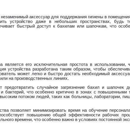
о незаменимый аксессуар для поддержания гигиены в помещени
ить устройство даже в небольших пространствах, будь т
ечивает быстрый доступ к бахилам или шапочкам, что особ
а является его исключительная простота в использовании,
ция устройства разработана таким образом, чтобы обеспечив
ователь может легко и быстро достать необходимый аксессуар
 или на производственных линиях.
т предотвратить случайное загрязнение бахил и шапочек д
и бактерий, что особенно критично в зонах с повышенными т
высоким потоком людей, таких как больницы, лаборатории, пищ
йства позволяет минимизировать время на обучение персонала
пособствует повышению общей эффективности рабочих проц
ьного времени, что особенно важно в условиях постоянной экс