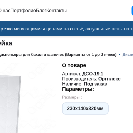
О нас
Портфолио
Блог
Контакты
и резко меняющимися ценами на сырьё, актуальные цены на т
ейка
-
испенсеры для бахил и шапочек (Варианты от 1 до 3 ячеек)
Дисп
О товаре
Артикул:
ДСО-19.1
Производитель:
Оргплекс
Наличие:
Под заказ
Параметры:
Размеры :
230х140х320мм