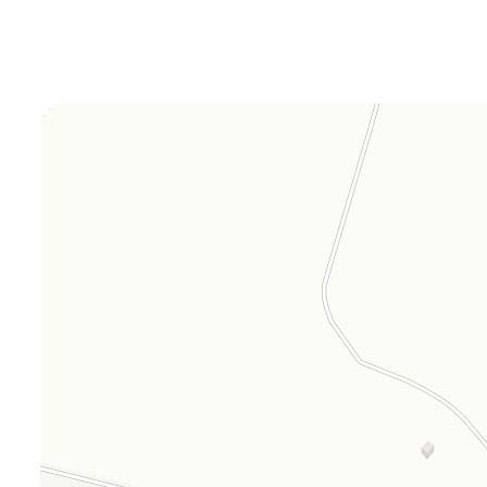
Orgplex
Оргстекло, поликарбонат в Лыткарине
Торговое оборудование в Лыткарине