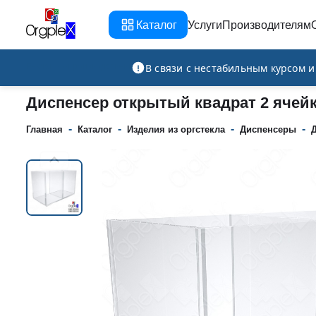
Каталог
Услуги
Производителям
Рекламно-производственная компания
В связи с нестабильным курсом 
Диспенсер открытый квадрат 2 ячей
-
-
-
-
Главная
Каталог
Изделия из оргстекла
Диспенсеры
Д