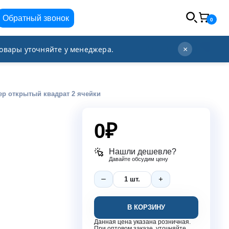
Обратный звонок
0
info@orgplex.com
+7 (495) 021-63-96
овары уточняйте у менеджера.
×
ер открытый квадрат 2 ячейки
0
₽
Нашли дешевле?
Давайте обсудим цену
В КОРЗИНУ
Данная цена указана розничная.
При оптовом заказе, уточняйте