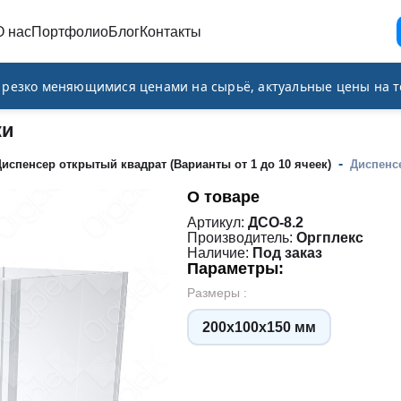
О нас
Портфолио
Блог
Контакты
и резко меняющимися ценами на сырьё, актуальные цены на т
ки
-
испенсер открытый квадрат (Варианты от 1 до 10 ячеек)
Диспенс
О товаре
Артикул:
ДСО-8.2
Производитель:
Оргплекс
Наличие:
Под заказ
Параметры:
Размеры :
200х100х150 мм