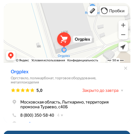
Orgplex
Оргстекло, поликарбонат в Лыткарине
Торговое оборудование в Лыткарине